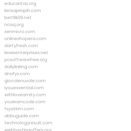
educaritas.org
lensajelajah.com
betflik09.net
ncaq.org
xenmicro.com
onlineshopera.com
dartyfresh.com
lewisenterprises.net
pcsoftwarefree.org
dailylinking.com
dnafyx.com
giocolenuvole.com
iyouessential.com
withloveamity.com
youlearncode.com
fxyatirim.com
abbuguide.com
technologyresult.com
webhostingoffers.org