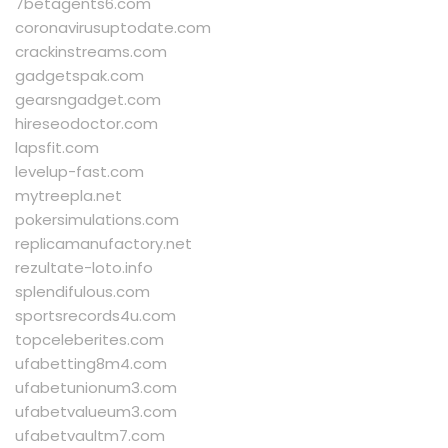
7betagents6.com
coronavirusuptodate.com
crackinstreams.com
gadgetspak.com
gearsngadget.com
hireseodoctor.com
lapsfit.com
levelup-fast.com
mytreepla.net
pokersimulations.com
replicamanufactory.net
rezultate-loto.info
splendifulous.com
sportsrecords4u.com
topceleberites.com
ufabetting8m4.com
ufabetunionum3.com
ufabetvalueum3.com
ufabetvaultm7.com