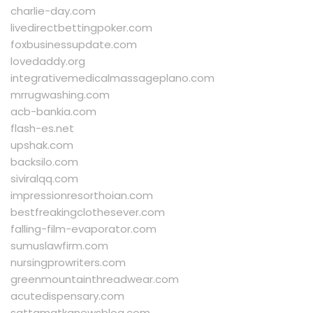
charlie-day.com
livedirectbettingpoker.com
foxbusinessupdate.com
lovedaddy.org
integrativemedicalmassageplano.com
mrrugwashing.com
acb-bankia.com
flash-es.net
upshak.com
backsilo.com
siviralqq.com
impressionresorthoian.com
bestfreakingclothesever.com
falling-film-evaporator.com
sumuslawfirm.com
nursingprowriters.com
greenmountainthreadwear.com
acutedispensary.com
sattamatkanewsblog.com