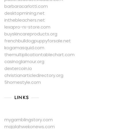
barbaracarlotti.com
desktopmining.net
inthebleachers.net
lexapro-rx-store.com
buyskincareproducts.org
frenchbulldogpuppyforsale.net
kogamasquid.com
themultiplicationtablechart.com
casinoglamour.org
dextercoin.io
christianarticledirectory.org
5homestyle.com
LINKS
mygamblingstory.com
majalahwekonews.com