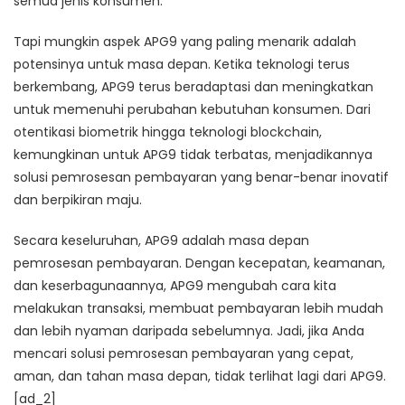
semua jenis konsumen.
Tapi mungkin aspek APG9 yang paling menarik adalah
potensinya untuk masa depan. Ketika teknologi terus
berkembang, APG9 terus beradaptasi dan meningkatkan
untuk memenuhi perubahan kebutuhan konsumen. Dari
otentikasi biometrik hingga teknologi blockchain,
kemungkinan untuk APG9 tidak terbatas, menjadikannya
solusi pemrosesan pembayaran yang benar-benar inovatif
dan berpikiran maju.
Secara keseluruhan, APG9 adalah masa depan
pemrosesan pembayaran. Dengan kecepatan, keamanan,
dan keserbagunaannya, APG9 mengubah cara kita
melakukan transaksi, membuat pembayaran lebih mudah
dan lebih nyaman daripada sebelumnya. Jadi, jika Anda
mencari solusi pemrosesan pembayaran yang cepat,
aman, dan tahan masa depan, tidak terlihat lagi dari APG9.
[ad_2]