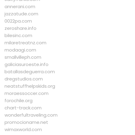
annerani.com
jazzatude.com
0022pa.com
zeroshare.info
bilesinc.com
milaretreatnz.com
modaagi.com
smallvilleph.com
galiciasuroeste.info
batallasdeguerra.com
dregstudios.com
neatstuffhelpskids.org
moraessoccer.com
forochile.org
chart-track.com
wonderfultraveling.com
promocioname.net
wimaxworld.com