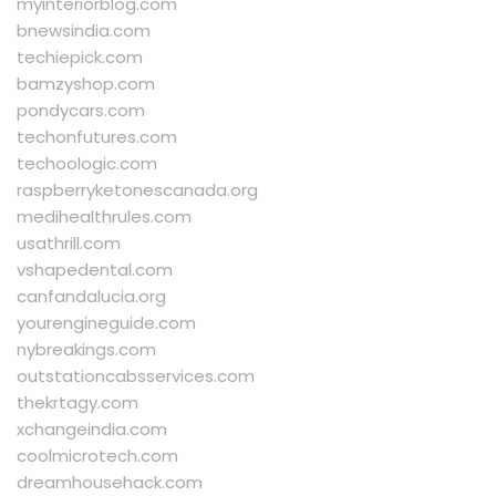
myinteriorblog.com
bnewsindia.com
techiepick.com
bamzyshop.com
pondycars.com
techonfutures.com
techoologic.com
raspberryketonescanada.org
medihealthrules.com
usathrill.com
vshapedental.com
canfandalucia.org
yourengineguide.com
nybreakings.com
outstationcabsservices.com
thekrtagy.com
xchangeindia.com
coolmicrotech.com
dreamhousehack.com