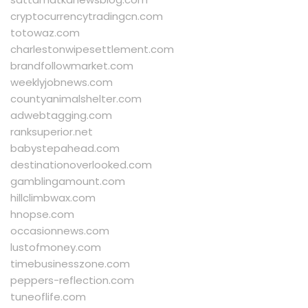
cryptocurrencytradingcn.com
totowaz.com
charlestonwipesettlement.com
brandfollowmarket.com
weeklyjobnews.com
countyanimalshelter.com
adwebtagging.com
ranksuperior.net
babystepahead.com
destinationoverlooked.com
gamblingamount.com
hillclimbwax.com
hnopse.com
occasionnews.com
lustofmoney.com
timebusinesszone.com
peppers-reflection.com
tuneoflife.com