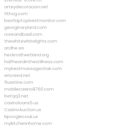
arteydecoracion.net
fithog.com
bestlaptopbestmonitor.com
georginaryland.com
roseandbasil.com
thewhitewhitelights.com
atdhe.ws
heckrodtwetland.org
halfheardinthestillness.com
mybestmassagechair.com
ericreed.net
fluxetine.com
mobilecasino8760.com
betqq3.net
casinoloans5.us
CasinoAuction.us
kipooglecouk.us
mykitchennhome.com