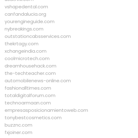
vshapedental.com
canfandalucia.org
yourengineguide.com
nybreakings.com
outstationcabsservices.com
thekrtagy.com
xchangeindia.com
coolmicrotech.com
dreamhousehack.com
the-techteacher.com
automobilenews-online.com
fashionalltimes.com
totaldigitalforum.com
technoarmaan.com
empresasposicionamientoweb.com
tonybestcosmetics.com
buzznc.com
fxjoiner.com