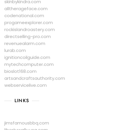
skinbykindra.com
alltherageface.com
codenational.com
progameexplorer.com
rockislandroastery.com
directselling-pro.com
revenuealarm.com
lurab.com
ignitioncoilguide.com
mytechcomputer.com
bioslot168.com
artsandcraftsauthority.com
webservicelive.com
LINKS
jimsfamousbbq.com
libertywalk-usa.com