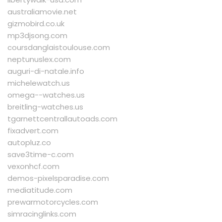
australiamovie.net
gizmobird.co.uk
mp3djsong.com
coursdanglaistoulouse.com
neptunuslex.com
auguri-di-natale.info
michelewatch.us
omega--watches.us
breitling-watches.us
tgarnettcentrallautoads.com
fixadvert.com
autopluz.co
save3time-c.com
vexonhcf.com
demos-pixelsparadise.com
mediatitude.com
prewarmotorcycles.com
simracinglinks.com