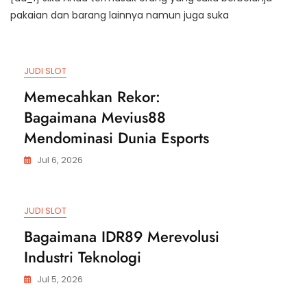
pakaian dan barang lainnya namun juga suka
JUDI SLOT
Memecahkan Rekor:
Bagaimana Mevius88
Mendominasi Dunia Esports
Jul 6, 2026
JUDI SLOT
Bagaimana IDR89 Merevolusi
Industri Teknologi
Jul 5, 2026