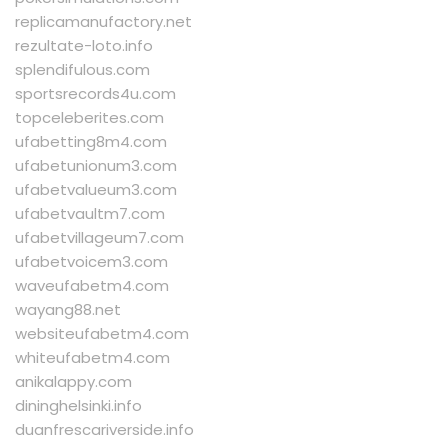
replicamanufactory.net
rezultate-loto.info
splendifulous.com
sportsrecords4u.com
topceleberites.com
ufabetting8m4.com
ufabetunionum3.com
ufabetvalueum3.com
ufabetvaultm7.com
ufabetvillageum7.com
ufabetvoicem3.com
waveufabetm4.com
wayang88.net
websiteufabetm4.com
whiteufabetm4.com
anikalappy.com
dininghelsinki.info
duanfrescariverside.info