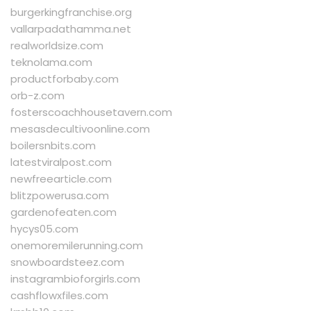
burgerkingfranchise.org
vallarpadathamma.net
realworldsize.com
teknolama.com
productforbaby.com
orb-z.com
fosterscoachhousetavern.com
mesasdecultivoonline.com
boilersnbits.com
latestviralpost.com
newfreearticle.com
blitzpowerusa.com
gardenofeaten.com
hycys05.com
onemoremilerunning.com
snowboardsteez.com
instagrambioforgirls.com
cashflowxfiles.com