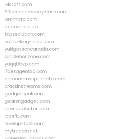
lvlcraft.com
90secondmoneyloans.com
xenmicro.com
rodrovers.com
tripssolution.com
satta-king-india.com
yukigassencanada.com
articlehorizone.com
yuqqbbzp.com
7betagents6.com
coronavirusuptodate.com
crackinstreams.com
gadgetspak.com
gearsngadget.com
hireseodoctor.com
lapsfit.com
levelup-fast.com
mytreepla.net
pokersimulations.com