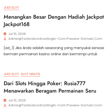
JUDI SLOT
Menangkan Besar Dengan Hadiah Jackpot
Jackpot168
Jul 10, 2026
Admin@tacticalcontractingllc-Com.preview-Domain.com
[ad_1] Jika Anda adalah seseorang yang menyukai sensasi
bermain permainan kasino online dan bermimpi untuk
JUDI SLOT
SLOT GRATIS
Dari Slots Hingga Poker: Rusia777
Menawarkan Beragam Permainan Seru
Jul 10, 2026
Admin@tacticalcontractingllc-Com.preview-Domain.com