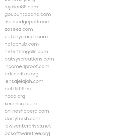
rajalion88.com
goupuntacana.com
riversedgepark.com
zaseez.com
catchycrunch.com
nofaphub.com
nefertitingalls.com
patsyscreations.com
income4proof.com
educaritas.org
lensajelajah.com
betflik09.net
ncaq.org
xenmicro.com
onlineshopera.com
dartyfresh.com
lewisenterprises.net
pcsoftwarefree.org