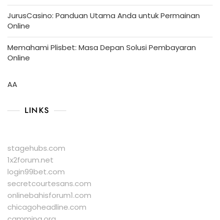
JurusCasino: Panduan Utama Anda untuk Permainan
Online
Memahami Plisbet: Masa Depan Solusi Pembayaran
Online
AA
LINKS
stagehubs.com
1x2forum.net
login99bet.com
secretcourtesans.com
onlinebahisforum1.com
chicagoheadline.com
camming.org