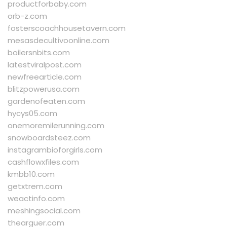
productforbaby.com
orb-z.com
fosterscoachhousetavern.com
mesasdecultivoonline.com
boilersnbits.com
latestviralpost.com
newfreearticle.com
blitzpowerusa.com
gardenofeaten.com
hycys05.com
onemoremilerunning.com
snowboardsteez.com
instagrambioforgirls.com
cashflowxfiles.com
kmbb10.com
getxtrem.com
weactinfo.com
meshingsocial.com
thearguer.com