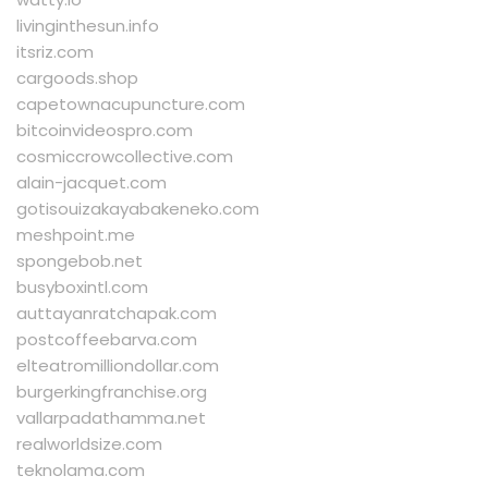
livinginthesun.info
itsriz.com
cargoods.shop
capetownacupuncture.com
bitcoinvideospro.com
cosmiccrowcollective.com
alain-jacquet.com
gotisouizakayabakeneko.com
meshpoint.me
spongebob.net
busyboxintl.com
auttayanratchapak.com
postcoffeebarva.com
elteatromilliondollar.com
burgerkingfranchise.org
vallarpadathamma.net
realworldsize.com
teknolama.com