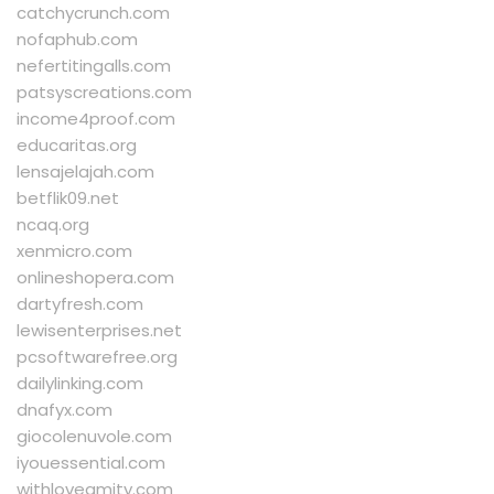
catchycrunch.com
nofaphub.com
nefertitingalls.com
patsyscreations.com
income4proof.com
educaritas.org
lensajelajah.com
betflik09.net
ncaq.org
xenmicro.com
onlineshopera.com
dartyfresh.com
lewisenterprises.net
pcsoftwarefree.org
dailylinking.com
dnafyx.com
giocolenuvole.com
iyouessential.com
withloveamity.com