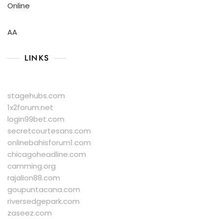
Online
AA
LINKS
stagehubs.com
1x2forum.net
login99bet.com
secretcourtesans.com
onlinebahisforum1.com
chicagoheadline.com
camming.org
rajalion88.com
goupuntacana.com
riversedgepark.com
zaseez.com