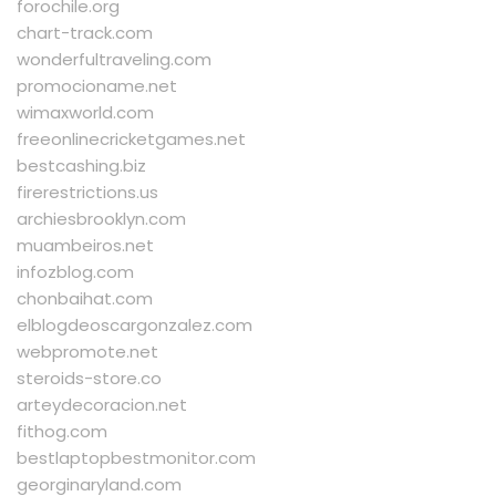
forochile.org
chart-track.com
wonderfultraveling.com
promocioname.net
wimaxworld.com
freeonlinecricketgames.net
bestcashing.biz
firerestrictions.us
archiesbrooklyn.com
muambeiros.net
infozblog.com
chonbaihat.com
elblogdeoscargonzalez.com
webpromote.net
steroids-store.co
arteydecoracion.net
fithog.com
bestlaptopbestmonitor.com
georginaryland.com