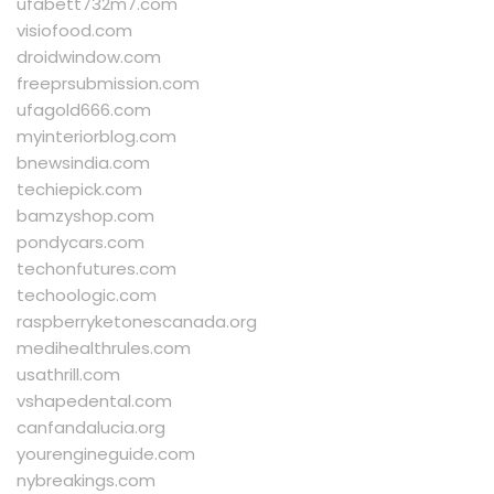
ufabett732m7.com
visiofood.com
droidwindow.com
freeprsubmission.com
ufagold666.com
myinteriorblog.com
bnewsindia.com
techiepick.com
bamzyshop.com
pondycars.com
techonfutures.com
techoologic.com
raspberryketonescanada.org
medihealthrules.com
usathrill.com
vshapedental.com
canfandalucia.org
yourengineguide.com
nybreakings.com