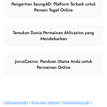
Pengertian Saung4D: Platform Terbaik untuk
Pemain Togel Online
Temukan Dunia Permainan Ahlicasino yang
Mendebarkan
JurusCasino: Panduan Utama Anda untuk
Permainan Online
menuqq login
|
situs pkv games
|
bandarqq login
|