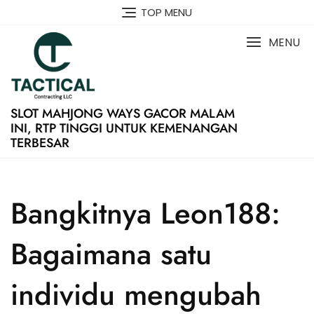
Skip
TOP MENU
to
content
MENU
SLOT MAHJONG WAYS GACOR MALAM
INI, RTP TINGGI UNTUK KEMENANGAN
TERBESAR
Bangkitnya Leon188:
Bagaimana satu
individu mengubah