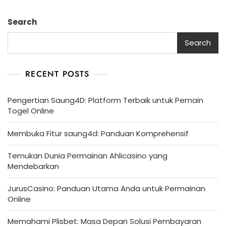
Search
Search
RECENT POSTS
Pengertian Saung4D: Platform Terbaik untuk Pemain
Togel Online
Membuka Fitur saung4d: Panduan Komprehensif
Temukan Dunia Permainan Ahlicasino yang
Mendebarkan
JurusCasino: Panduan Utama Anda untuk Permainan
Online
Memahami Plisbet: Masa Depan Solusi Pembayaran