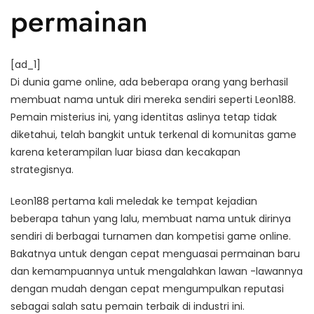
permainan
[ad_1]
Di dunia game online, ada beberapa orang yang berhasil
membuat nama untuk diri mereka sendiri seperti Leon188.
Pemain misterius ini, yang identitas aslinya tetap tidak
diketahui, telah bangkit untuk terkenal di komunitas game
karena keterampilan luar biasa dan kecakapan
strategisnya.
Leon188 pertama kali meledak ke tempat kejadian
beberapa tahun yang lalu, membuat nama untuk dirinya
sendiri di berbagai turnamen dan kompetisi game online.
Bakatnya untuk dengan cepat menguasai permainan baru
dan kemampuannya untuk mengalahkan lawan -lawannya
dengan mudah dengan cepat mengumpulkan reputasi
sebagai salah satu pemain terbaik di industri ini.