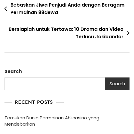
Post
Bebaskan Jiwa Penjudi Anda dengan Beragam
Permainan 88dewa
navigation
Bersiaplah untuk Tertawa: 10 Drama dan Video
Terlucu Jokibandar
Search
Search
RECENT POSTS
Temukan Dunia Permainan Ahlicasino yang
Mendebarkan