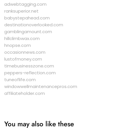
adwebtagging.com
ranksuperior.net
babystepahead.com
destinationoverlooked.com
gamblingamount.com
hillclimbwax.com
hnopse.com
occasionnews.com
lustofmoney.com
timebusinesszone.com
peppers-reflection.com
tuneoflife.com
windowwellmaintenancepros.com
affiliateholder.com
You may also like these