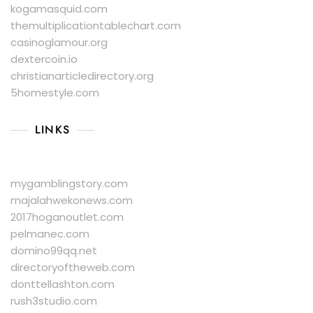
kogamasquid.com
themultiplicationtablechart.com
casinoglamour.org
dextercoin.io
christianarticledirectory.org
5homestyle.com
LINKS
mygamblingstory.com
majalahwekonews.com
2017hoganoutlet.com
pelmanec.com
domino99qq.net
directoryoftheweb.com
donttellashton.com
rush3studio.com