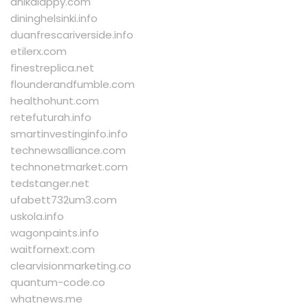
anikalappy.com
dininghelsinki.info
duanfrescariverside.info
etilerx.com
finestreplica.net
flounderandfumble.com
healthohunt.com
retefuturah.info
smartinvestinginfo.info
technewsalliance.com
technonetmarket.com
tedstanger.net
ufabett732um3.com
uskola.info
wagonpaints.info
waitfornext.com
clearvisionmarketing.co
quantum-code.co
whatnews.me