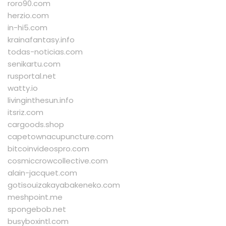
roro90.com
herzio.com
in-hi5.com
krainafantasy.info
todas-noticias.com
senikartu.com
rusportal.net
watty.io
livinginthesun.info
itsriz.com
cargoods.shop
capetownacupuncture.com
bitcoinvideospro.com
cosmiccrowcollective.com
alain-jacquet.com
gotisouizakayabakeneko.com
meshpoint.me
spongebob.net
busyboxintl.com