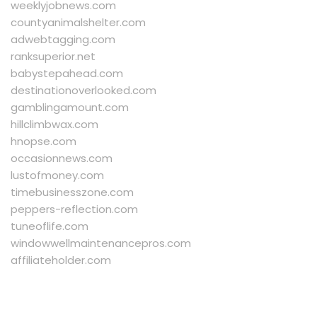
weeklyjobnews.com
countyanimalshelter.com
adwebtagging.com
ranksuperior.net
babystepahead.com
destinationoverlooked.com
gamblingamount.com
hillclimbwax.com
hnopse.com
occasionnews.com
lustofmoney.com
timebusinesszone.com
peppers-reflection.com
tuneoflife.com
windowwellmaintenancepros.com
affiliateholder.com