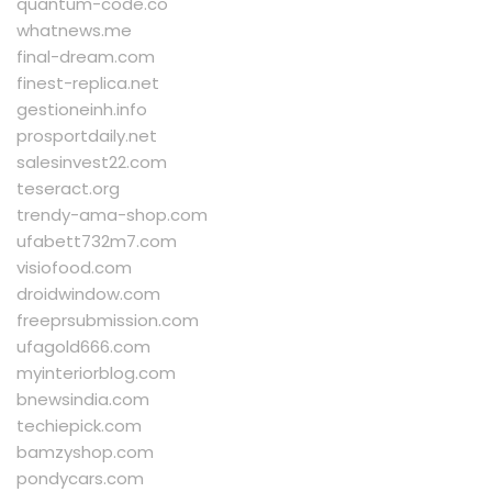
quantum-code.co
whatnews.me
final-dream.com
finest-replica.net
gestioneinh.info
prosportdaily.net
salesinvest22.com
teseract.org
trendy-ama-shop.com
ufabett732m7.com
visiofood.com
droidwindow.com
freeprsubmission.com
ufagold666.com
myinteriorblog.com
bnewsindia.com
techiepick.com
bamzyshop.com
pondycars.com