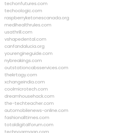
techonfutures.com
techoologic.com
raspberryketonescanada.org
medihealthrules.com
usathrill.com
vshapedental.com
canfandalucia.org
yourengineguide.com
nybreakings.com
outstationcabsservices.com
thekrtagy.com
xchangeindia.com
coolmicrotech.com
dreamhousehack.com
the-techteacher.com
automobilenews-online.com
fashionalltimes.com
totaldigitalforum.com
technoarmaan.com