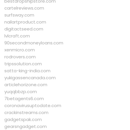
bestdropshipstore.com
cartelreviews.com
surfsway.com
nailartproduct.com
digitactseed.com
lvlcraft.com
90secondmoneyloans.com
xenmicro.com
rodrovers.com
tripssolution.com
satta-king-india.com
yukigassencanada.com
articlehorizone.com
yuqqbbzp.com
7betagents6.com
coronavirusuptodate.com
crackinstreams.com
gadgetspak.com
gearsngadget.com