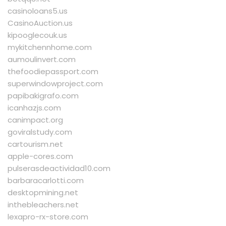
casinoloans5.us
CasinoAuction.us
kipooglecouk.us
mykitchennhome.com
aumoulinvert.com
thefoodiepassport.com
superwindowproject.com
papibakigrafo.com
icanhazjs.com
canimpact.org
goviralstudy.com
cartourism.net
apple-cores.com
pulserasdeactividad10.com
barbaracarlotti.com
desktopmining.net
inthebleachers.net
lexapro-rx-store.com