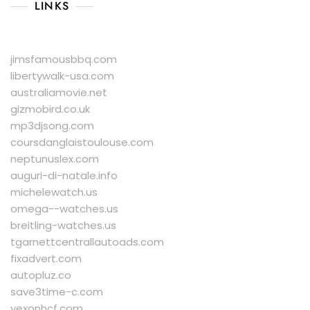
LINKS
jimsfamousbbq.com
libertywalk-usa.com
australiamovie.net
gizmobird.co.uk
mp3djsong.com
coursdanglaistoulouse.com
neptunuslex.com
auguri-di-natale.info
michelewatch.us
omega--watches.us
breitling-watches.us
tgarnettcentrallautoads.com
fixadvert.com
autopluz.co
save3time-c.com
vexonhcf.com