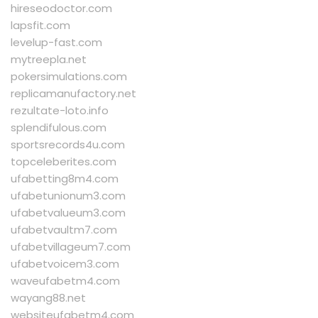
hireseodoctor.com
lapsfit.com
levelup-fast.com
mytreepla.net
pokersimulations.com
replicamanufactory.net
rezultate-loto.info
splendifulous.com
sportsrecords4u.com
topceleberites.com
ufabetting8m4.com
ufabetunionum3.com
ufabetvalueum3.com
ufabetvaultm7.com
ufabetvillageum7.com
ufabetvoicem3.com
waveufabetm4.com
wayang88.net
websiteufabetm4.com