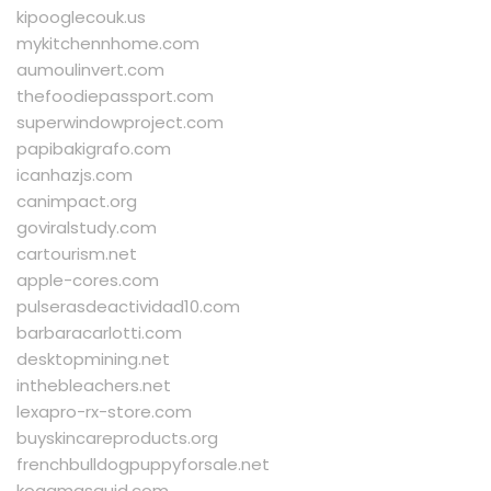
kipooglecouk.us
mykitchennhome.com
aumoulinvert.com
thefoodiepassport.com
superwindowproject.com
papibakigrafo.com
icanhazjs.com
canimpact.org
goviralstudy.com
cartourism.net
apple-cores.com
pulserasdeactividad10.com
barbaracarlotti.com
desktopmining.net
inthebleachers.net
lexapro-rx-store.com
buyskincareproducts.org
frenchbulldogpuppyforsale.net
kogamasquid.com