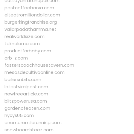
auttayanratchapak.com
postcoffeebarva.com
elteatromilliondollar.com
burgerkingfranchise.org
vallarpadathamma.net
realworldsize.com
teknolama.com
productforbaby.com
orb-z.com
fosterscoachhousetavern.com
mesasdecultivoonline.com
boilersnbits.com
latestviralpost.com
newfreearticle.com
blitzpowerusa.com
gardenofeaten.com
hycys05.com
onemoremilerunning.com
snowboardsteez.com