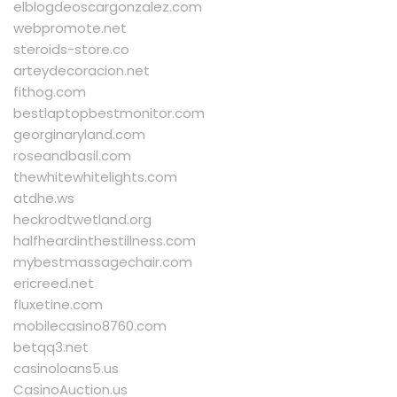
elblogdeoscargonzalez.com
webpromote.net
steroids-store.co
arteydecoracion.net
fithog.com
bestlaptopbestmonitor.com
georginaryland.com
roseandbasil.com
thewhitewhitelights.com
atdhe.ws
heckrodtwetland.org
halfheardinthestillness.com
mybestmassagechair.com
ericreed.net
fluxetine.com
mobilecasino8760.com
betqq3.net
casinoloans5.us
CasinoAuction.us