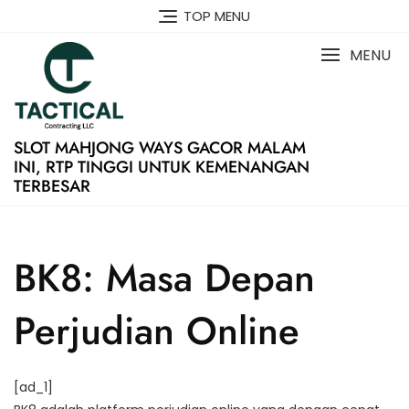
Skip
TOP MENU
to
content
MENU
SLOT MAHJONG WAYS GACOR MALAM
INI, RTP TINGGI UNTUK KEMENANGAN
TERBESAR
BK8: Masa Depan
Perjudian Online
[ad_1]