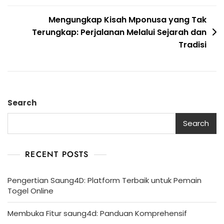
navigation
Mengungkap Kisah Mponusa yang Tak
Terungkap: Perjalanan Melalui Sejarah dan
Tradisi
Search
Search
RECENT POSTS
Pengertian Saung4D: Platform Terbaik untuk Pemain
Togel Online
Membuka Fitur saung4d: Panduan Komprehensif