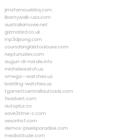
jimsfamousbbq.com
libertywalk-usa.com
australiamovie.net
gizmobird.co.uk
mp3djsong.com
coursdanglaistoulouse.com
neptunuslex.com
auguri-di-natale.info
michelewatch.us
omega--watches.us
breitling-watches.us
tgarnettcentrallautoads.com
fixadvert.com
autopluz.co
save3time-c.com
vexonhcf.com
demos-pixelsparadise.com
mediatitude.com