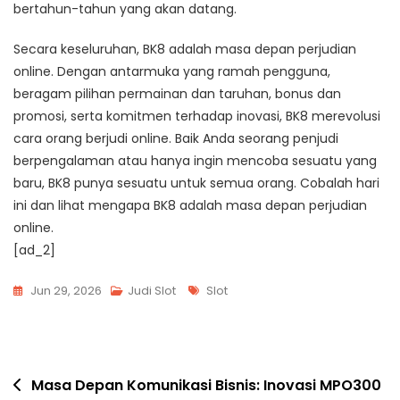
bertahun-tahun yang akan datang.
Secara keseluruhan, BK8 adalah masa depan perjudian
online. Dengan antarmuka yang ramah pengguna,
beragam pilihan permainan dan taruhan, bonus dan
promosi, serta komitmen terhadap inovasi, BK8 merevolusi
cara orang berjudi online. Baik Anda seorang penjudi
berpengalaman atau hanya ingin mencoba sesuatu yang
baru, BK8 punya sesuatu untuk semua orang. Cobalah hari
ini dan lihat mengapa BK8 adalah masa depan perjudian
online.
[ad_2]
Tags
Jun 29, 2026
Judi Slot
Slot
Post
Masa Depan Komunikasi Bisnis: Inovasi MPO300