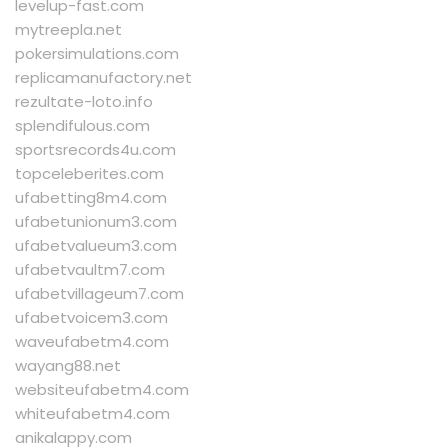
levelup-fast.com
mytreepla.net
pokersimulations.com
replicamanufactory.net
rezultate-loto.info
splendifulous.com
sportsrecords4u.com
topceleberites.com
ufabetting8m4.com
ufabetunionum3.com
ufabetvalueum3.com
ufabetvaultm7.com
ufabetvillageum7.com
ufabetvoicem3.com
waveufabetm4.com
wayang88.net
websiteufabetm4.com
whiteufabetm4.com
anikalappy.com