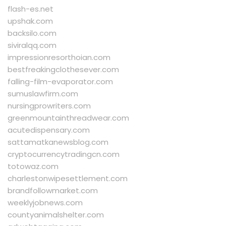
flash-es.net
upshak.com
backsilo.com
siviralqq.com
impressionresorthoian.com
bestfreakingclothesever.com
falling-film-evaporator.com
sumuslawfirm.com
nursingprowriters.com
greenmountainthreadwear.com
acutedispensary.com
sattamatkanewsblog.com
cryptocurrencytradingcn.com
totowaz.com
charlestonwipesettlement.com
brandfollowmarket.com
weeklyjobnews.com
countyanimalshelter.com