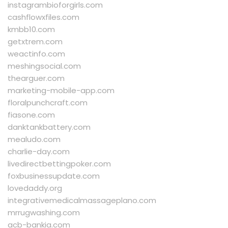
instagrambioforgirls.com
cashflowxfiles.com
kmbb10.com
getxtrem.com
weactinfo.com
meshingsocial.com
thearguer.com
marketing-mobile-app.com
floralpunchcraft.com
fiasone.com
danktankbattery.com
mealudo.com
charlie-day.com
livedirectbettingpoker.com
foxbusinessupdate.com
lovedaddy.org
integrativemedicalmassageplano.com
mrrugwashing.com
acb-bankia.com