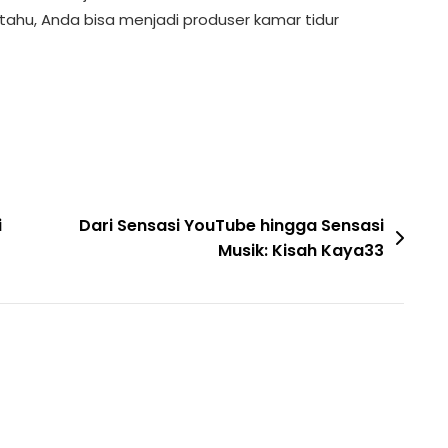
a tahu, Anda bisa menjadi produser kamar tidur
i
Dari Sensasi YouTube hingga Sensasi
Musik: Kisah Kaya33