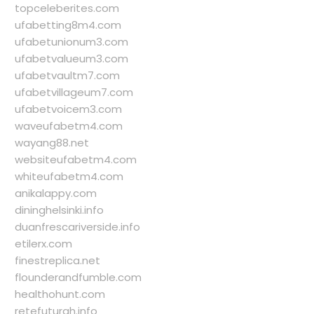
topceleberites.com
ufabetting8m4.com
ufabetunionum3.com
ufabetvalueum3.com
ufabetvaultm7.com
ufabetvillageum7.com
ufabetvoicem3.com
waveufabetm4.com
wayang88.net
websiteufabetm4.com
whiteufabetm4.com
anikalappy.com
dininghelsinki.info
duanfrescariverside.info
etilerx.com
finestreplica.net
flounderandfumble.com
healthohunt.com
retefuturah.info