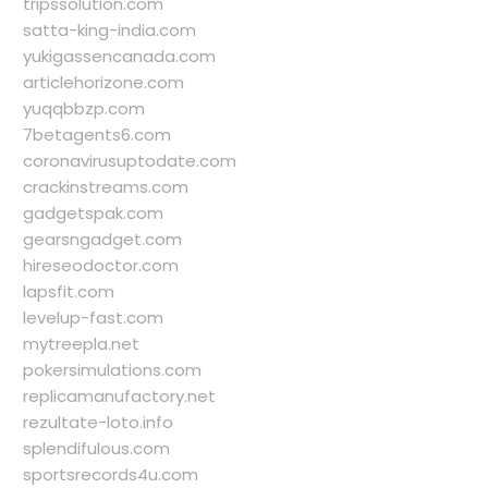
tripssolution.com
satta-king-india.com
yukigassencanada.com
articlehorizone.com
yuqqbbzp.com
7betagents6.com
coronavirusuptodate.com
crackinstreams.com
gadgetspak.com
gearsngadget.com
hireseodoctor.com
lapsfit.com
levelup-fast.com
mytreepla.net
pokersimulations.com
replicamanufactory.net
rezultate-loto.info
splendifulous.com
sportsrecords4u.com