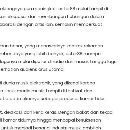
luangnya pun meningkat. aster88 mulai tampil di
atkan eksposur dan membangun hubungan dalam
kolaborasi dengan artis lain, semakin memperkuat
kaman besar, yang menawarinya kontrak rekaman.
umber daya yang lebih banyak, aster88 mampu
lagunya mulai diputar di radio dan masuk tangga lagu
perhatian audiens arus utama.
 dunia musik elektronik, yang dikenal karena
erus merilis musik, tampil di festival, dan
 setia pada akarnya sebagai produser kamar tidur.
 dedikasi, dan kerja keras. Dengan bakat dan tekad,
di kamar tidurnya hingga mencapai kesuksesan
ntuk menjadi besar di industri musik, ambillah