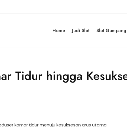
Home
Judi Slot
Slot Gampang
ar Tidur hingga Kesuks
 produser kamar tidur menuju kesuksesan arus utama