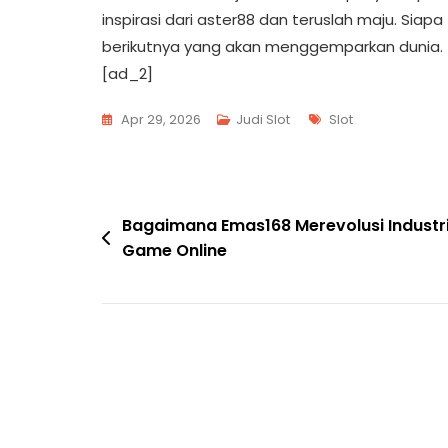
inspirasi dari aster88 dan teruslah maju. Siap
berikutnya yang akan menggemparkan dunia.
[ad_2]
Tags
Apr 29, 2026
Judi Slot
Slot
Post
Bagaimana Emas168 Merevolusi Industr
Game Online
navigation