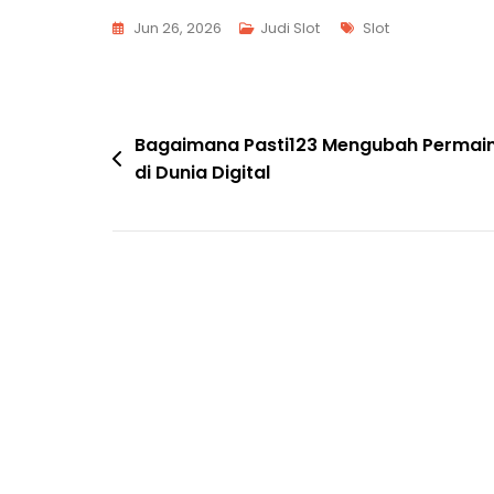
Tags
Jun 26, 2026
Judi Slot
Slot
Post
Bagaimana Pasti123 Mengubah Permai
di Dunia Digital
navigation