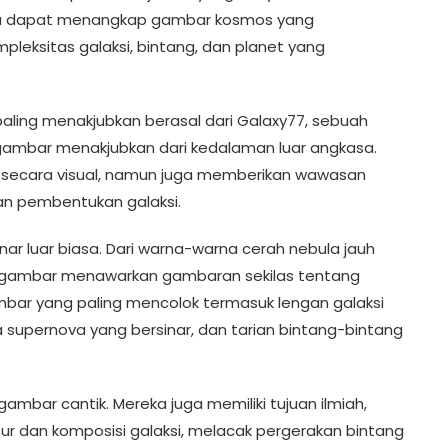
 kita dapat menangkap gambar kosmos yang
eksitas galaksi, bintang, dan planet yang
paling menakjubkan berasal dari Galaxy77, sebuah
gambar menakjubkan dari kedalaman luar angkasa.
 secara visual, namun juga memberikan wawasan
an pembentukan galaksi.
r luar biasa. Dari warna-warna cerah nebula jauh
ap gambar menawarkan gambaran sekilas tentang
bar yang paling mencolok termasuk lengan galaksi
a supernova yang bersinar, dan tarian bintang-bintang
mbar cantik. Mereka juga memiliki tujuan ilmiah,
r dan komposisi galaksi, melacak pergerakan bintang