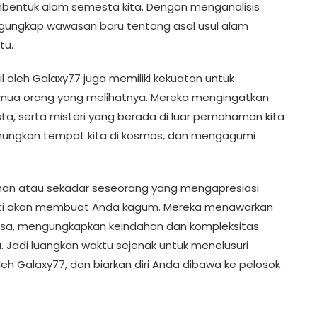
entuk alam semesta kita. Dengan menganalisis
gungkap wawasan baru tentang asal usul alam
tu.
il oleh Galaxy77 juga memiliki kekuatan untuk
mua orang yang melihatnya. Mereka mengingatkan
ta, serta misteri yang berada di luar pemahaman kita
enungkan tempat kita di kosmos, dan mengagumi
an atau sekadar seseorang yang mengapresiasi
sti akan membuat Anda kagum. Mereka menawarkan
asa, mengungkapkan keindahan dan kompleksitas
adi luangkan waktu sejenak untuk menelusuri
 Galaxy77, dan biarkan diri Anda dibawa ke pelosok