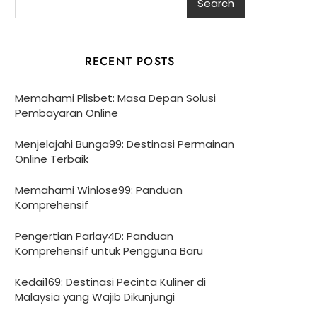
Search
RECENT POSTS
Memahami Plisbet: Masa Depan Solusi
Pembayaran Online
Menjelajahi Bunga99: Destinasi Permainan
Online Terbaik
Memahami Winlose99: Panduan
Komprehensif
Pengertian Parlay4D: Panduan
Komprehensif untuk Pengguna Baru
Kedai169: Destinasi Pecinta Kuliner di
Malaysia yang Wajib Dikunjungi