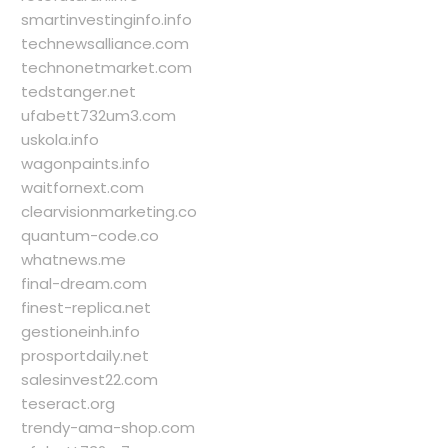
smartinvestinginfo.info
technewsalliance.com
technonetmarket.com
tedstanger.net
ufabett732um3.com
uskola.info
wagonpaints.info
waitfornext.com
clearvisionmarketing.co
quantum-code.co
whatnews.me
final-dream.com
finest-replica.net
gestioneinh.info
prosportdaily.net
salesinvest22.com
teseract.org
trendy-ama-shop.com