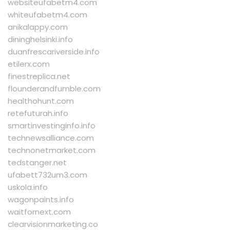
websiteufabetm4.com
whiteufabetm4.com
anikalappy.com
dininghelsinki.info
duanfrescariverside.info
etilerx.com
finestreplica.net
flounderandfumble.com
healthohunt.com
retefuturah.info
smartinvestinginfo.info
technewsalliance.com
technonetmarket.com
tedstanger.net
ufabett732um3.com
uskola.info
wagonpaints.info
waitfornext.com
clearvisionmarketing.co