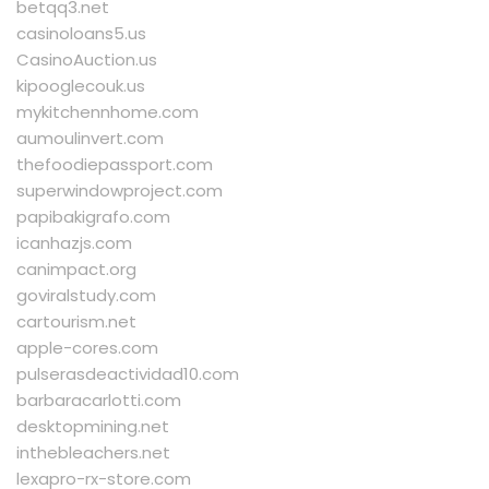
betqq3.net
casinoloans5.us
CasinoAuction.us
kipooglecouk.us
mykitchennhome.com
aumoulinvert.com
thefoodiepassport.com
superwindowproject.com
papibakigrafo.com
icanhazjs.com
canimpact.org
goviralstudy.com
cartourism.net
apple-cores.com
pulserasdeactividad10.com
barbaracarlotti.com
desktopmining.net
inthebleachers.net
lexapro-rx-store.com