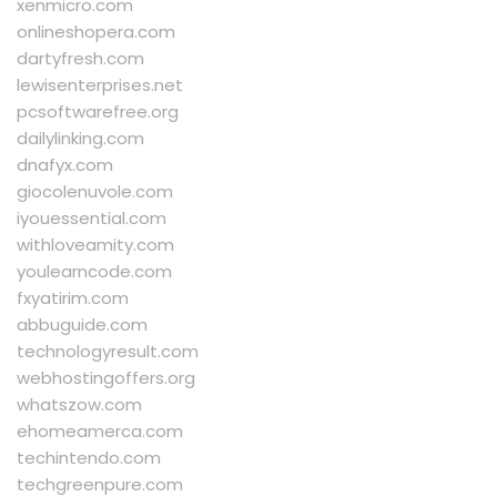
xenmicro.com
onlineshopera.com
dartyfresh.com
lewisenterprises.net
pcsoftwarefree.org
dailylinking.com
dnafyx.com
giocolenuvole.com
iyouessential.com
withloveamity.com
youlearncode.com
fxyatirim.com
abbuguide.com
technologyresult.com
webhostingoffers.org
whatszow.com
ehomeamerca.com
techintendo.com
techgreenpure.com