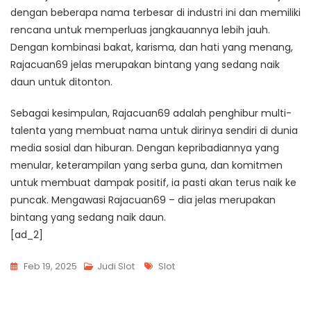
dengan beberapa nama terbesar di industri ini dan memiliki
rencana untuk memperluas jangkauannya lebih jauh.
Dengan kombinasi bakat, karisma, dan hati yang menang,
Rajacuan69 jelas merupakan bintang yang sedang naik
daun untuk ditonton.
Sebagai kesimpulan, Rajacuan69 adalah penghibur multi-
talenta yang membuat nama untuk dirinya sendiri di dunia
media sosial dan hiburan. Dengan kepribadiannya yang
menular, keterampilan yang serba guna, dan komitmen
untuk membuat dampak positif, ia pasti akan terus naik ke
puncak. Mengawasi Rajacuan69 – dia jelas merupakan
bintang yang sedang naik daun.
[ad_2]
Tags
Feb 19, 2025
Judi Slot
Slot