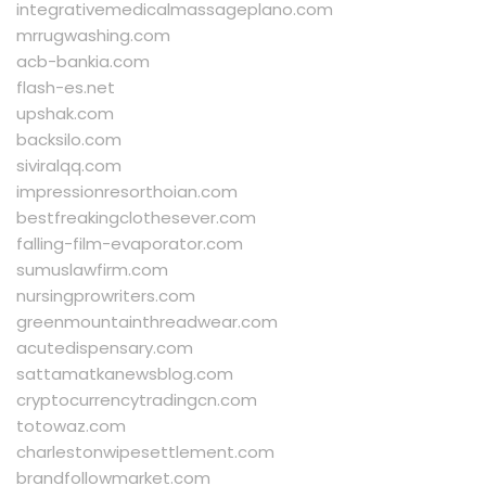
integrativemedicalmassageplano.com
mrrugwashing.com
acb-bankia.com
flash-es.net
upshak.com
backsilo.com
siviralqq.com
impressionresorthoian.com
bestfreakingclothesever.com
falling-film-evaporator.com
sumuslawfirm.com
nursingprowriters.com
greenmountainthreadwear.com
acutedispensary.com
sattamatkanewsblog.com
cryptocurrencytradingcn.com
totowaz.com
charlestonwipesettlement.com
brandfollowmarket.com