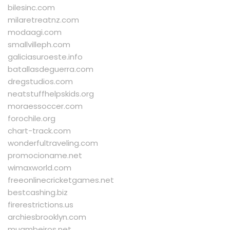
bilesinc.com
milaretreatnz.com
modaagi.com
smallvilleph.com
galiciasuroeste.info
batallasdeguerra.com
dregstudios.com
neatstuffhelpskids.org
moraessoccer.com
forochile.org
chart-track.com
wonderfultraveling.com
promocioname.net
wimaxworld.com
freeonlinecricketgames.net
bestcashing.biz
firerestrictions.us
archiesbrooklyn.com
muambeiros.net