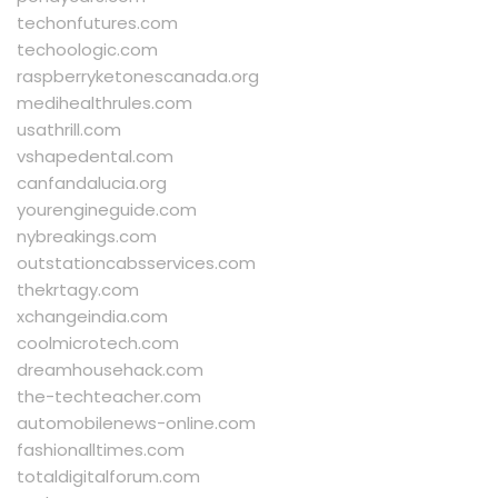
techonfutures.com
techoologic.com
raspberryketonescanada.org
medihealthrules.com
usathrill.com
vshapedental.com
canfandalucia.org
yourengineguide.com
nybreakings.com
outstationcabsservices.com
thekrtagy.com
xchangeindia.com
coolmicrotech.com
dreamhousehack.com
the-techteacher.com
automobilenews-online.com
fashionalltimes.com
totaldigitalforum.com