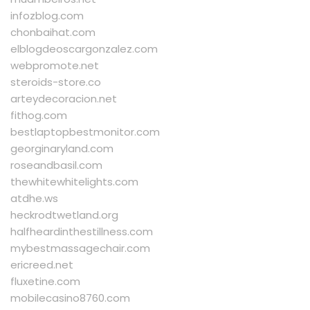
infozblog.com
chonbaihat.com
elblogdeoscargonzalez.com
webpromote.net
steroids-store.co
arteydecoracion.net
fithog.com
bestlaptopbestmonitor.com
georginaryland.com
roseandbasil.com
thewhitewhitelights.com
atdhe.ws
heckrodtwetland.org
halfheardinthestillness.com
mybestmassagechair.com
ericreed.net
fluxetine.com
mobilecasino8760.com