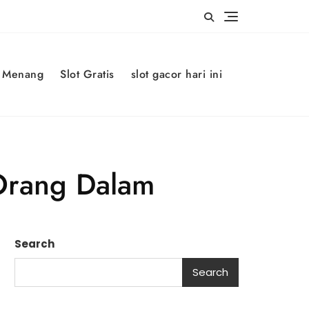
 Menang
Slot Gratis
slot gacor hari ini
Orang Dalam
Search
Search