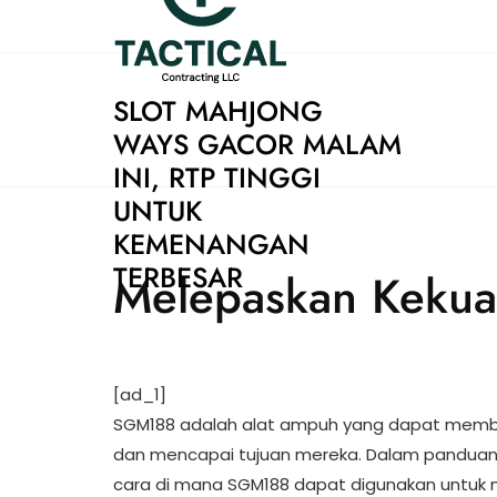
Skip
to
content
SLOT MAHJONG
WAYS GACOR MALAM
INI, RTP TINGGI
UNTUK
KEMENANGAN
TERBESAR
Melepaskan Keku
[ad_1]
SGM188 adalah alat ampuh yang dapat memba
dan mencapai tujuan mereka. Dalam panduan o
cara di mana SGM188 dapat digunakan untuk