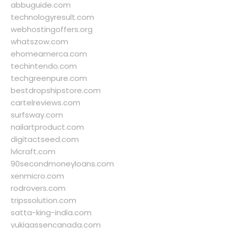
abbuguide.com
technologyresult.com
webhostingoffers.org
whatszow.com
ehomeamerca.com
techintendo.com
techgreenpure.com
bestdropshipstore.com
cartelreviews.com
surfsway.com
nailartproduct.com
digitactseed.com
lvlcraft.com
90secondmoneyloans.com
xenmicro.com
rodrovers.com
tripssolution.com
satta-king-india.com
yukigassencanada.com