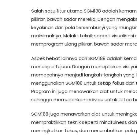
Salah satu fitur utama SGM188 adalah kema
pikiran bawah sadar mereka. Dengan mengakse
keyakinan dan pola tersembunyi yang mungk
maksimalnya. Melalui teknik seperti visualisas
memprogram ulang pikiran bawah sadar merek
Aspek hebat lainnya dari SGM188 adalah ke
mencapai tujuan. Dengan menciptakan visi ya
memecahnya menjadi langkah-langkah yang lebi
menggunakan SGM188 untuk tetap fokus dan t
Program ini juga menawarkan alat untuk mel
sehingga memudahkan individu untuk tetap b
SGM188 juga menawarkan alat untuk meningka
mempraktikkan teknik seperti mindfulness dan 
meningkatkan fokus, dan menumbuhkan pola pik