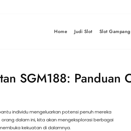
Home
Judi Slot
Slot Gampang
atan SGM188: Panduan 
ntu individu mengeluarkan potensi penuh mereka
rang dalam ini, kita akan mengeksplorasi berbagai
 membuka kekuatan di dalamnya.