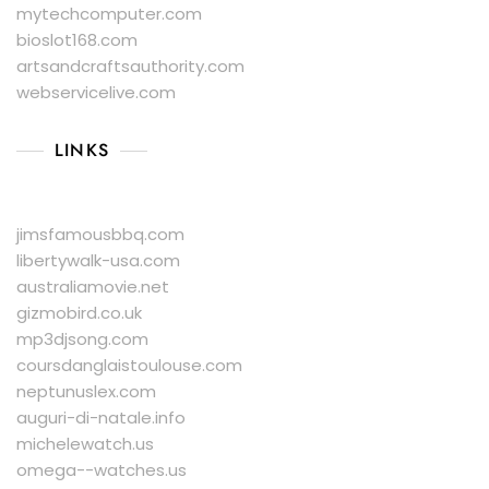
mytechcomputer.com
bioslot168.com
artsandcraftsauthority.com
webservicelive.com
LINKS
jimsfamousbbq.com
libertywalk-usa.com
australiamovie.net
gizmobird.co.uk
mp3djsong.com
coursdanglaistoulouse.com
neptunuslex.com
auguri-di-natale.info
michelewatch.us
omega--watches.us