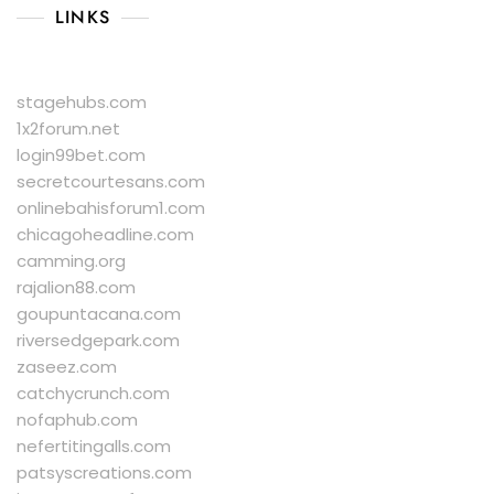
LINKS
stagehubs.com
1x2forum.net
login99bet.com
secretcourtesans.com
onlinebahisforum1.com
chicagoheadline.com
camming.org
rajalion88.com
goupuntacana.com
riversedgepark.com
zaseez.com
catchycrunch.com
nofaphub.com
nefertitingalls.com
patsyscreations.com