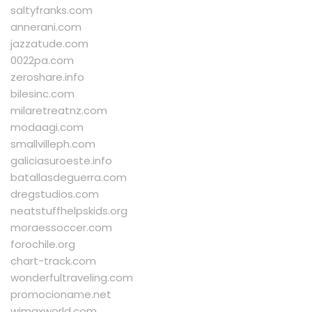
saltyfranks.com
annerani.com
jazzatude.com
0022pa.com
zeroshare.info
bilesinc.com
milaretreatnz.com
modaagi.com
smallvilleph.com
galiciasuroeste.info
batallasdeguerra.com
dregstudios.com
neatstuffhelpskids.org
moraessoccer.com
forochile.org
chart-track.com
wonderfultraveling.com
promocioname.net
wimaxworld.com