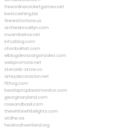
freeonlinecricketgames.net
bestcashing.biz
firerestrictions.us
archiesbrooklyn.com
muambeiros.net
infozblog.com
chonbaihat.com
elblogdeoscargonzalez.com
webpromote.net
steroids-store.co
arteydecoracion.net
fithog.com
bestlaptopbestmonitor.com
georginaryland.com
roseandbasil.com
thewhitewhitelights.com
atdhe.ws
heckrodtwetland.org