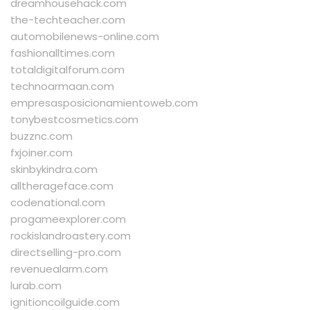
dreamhousehack.com
the-techteacher.com
automobilenews-online.com
fashionalltimes.com
totaldigitalforum.com
technoarmaan.com
empresasposicionamientoweb.com
tonybestcosmetics.com
buzznc.com
fxjoiner.com
skinbykindra.com
alltherageface.com
codenational.com
progameexplorer.com
rockislandroastery.com
directselling-pro.com
revenuealarm.com
lurab.com
ignitioncoilguide.com