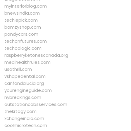
myinteriorblog.com
bnewsindia.com
techiepick.com
bamzyshop.com
pondycars.com
techonfutures.com
techoologic.com
raspberryketonescanada.org
medihealthrules.com
usathrill.com
vshapedental.com
canfandalucia.org
yourengineguide.com
nybreakings.com
outstationcabsservices.com
thekrtagy.com
xchangeindia.com
coolmicrotech.com