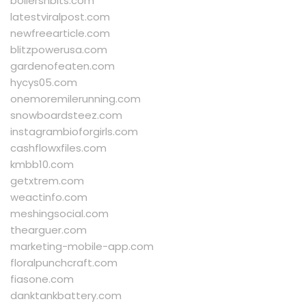
boilersnbits.com
latestviralpost.com
newfreearticle.com
blitzpowerusa.com
gardenofeaten.com
hycys05.com
onemoremilerunning.com
snowboardsteez.com
instagrambioforgirls.com
cashflowxfiles.com
kmbb10.com
getxtrem.com
weactinfo.com
meshingsocial.com
thearguer.com
marketing-mobile-app.com
floralpunchcraft.com
fiasone.com
danktankbattery.com