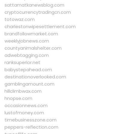
sattamatkanewsblog.com
cryptocurrencytradingcn.com
totowaz.com
charlestonwipesettlement.com
brandfollowmarket.com
weeklyjobnews.com
countyanimalshelter.com
adwebtagging.com
ranksuperior.net
babystepahead.com
destinationoverlooked.com
gamblingamount.com
hillclimbwax.com
hnopse.com
occasionnews.com
lustofmoney.com
timebusinesszone.com
peppers-reflection.com