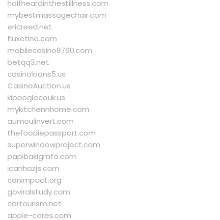
halfheardinthestillness.com
mybestmassagechair.com
ericreed.net
fluxetine.com
mobilecasino8760.com
betqq3.net
casinoloans5.us
CasinoAuction.us
kipooglecouk.us
mykitchennhome.com
aumoulinvert.com
thefoodiepassport.com
superwindowproject.com
papibakigrafo.com
icanhazjs.com
canimpact.org
goviralstudy.com
cartourism.net
apple-cores.com