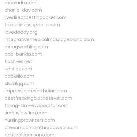
mealudo.com
charlie-day.com
livedirectbettingpoker.com
foxbusinessupdate.com
lovedaddy.org
integrativemedicalmassageplano.com
mrrugwashing.com
acb-bankia.com
flash-es.net
upshak.com
backsilo.com
siviralqq.com
impressionresorthoian.com
bestfreakingclothesever.com
falling-film-evaporator.com
sumuslawfirm.com
nursingprowriters.com
greenmountainthreadwear.com
acutedispensary.com