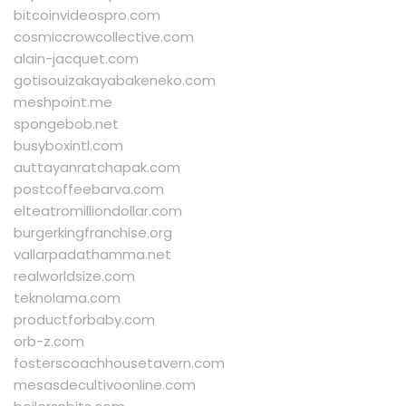
bitcoinvideospro.com
cosmiccrowcollective.com
alain-jacquet.com
gotisouizakayabakeneko.com
meshpoint.me
spongebob.net
busyboxintl.com
auttayanratchapak.com
postcoffeebarva.com
elteatromilliondollar.com
burgerkingfranchise.org
vallarpadathamma.net
realworldsize.com
teknolama.com
productforbaby.com
orb-z.com
fosterscoachhousetavern.com
mesasdecultivoonline.com