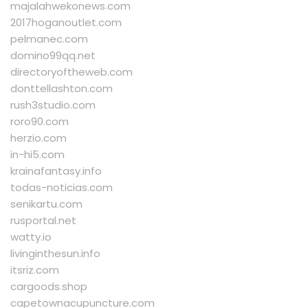
majalahwekonews.com
2017hoganoutlet.com
pelmanec.com
domino99qq.net
directoryoftheweb.com
donttellashton.com
rush3studio.com
roro90.com
herzio.com
in-hi5.com
krainafantasy.info
todas-noticias.com
senikartu.com
rusportal.net
watty.io
livinginthesun.info
itsriz.com
cargoods.shop
capetownacupuncture.com