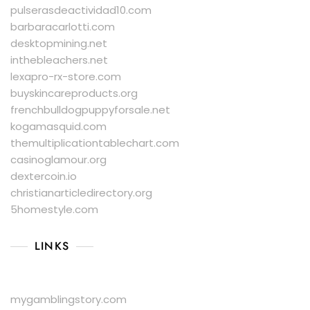
pulserasdeactividad10.com
barbaracarlotti.com
desktopmining.net
inthebleachers.net
lexapro-rx-store.com
buyskincareproducts.org
frenchbulldogpuppyforsale.net
kogamasquid.com
themultiplicationtablechart.com
casinoglamour.org
dextercoin.io
christianarticledirectory.org
5homestyle.com
LINKS
mygamblingstory.com