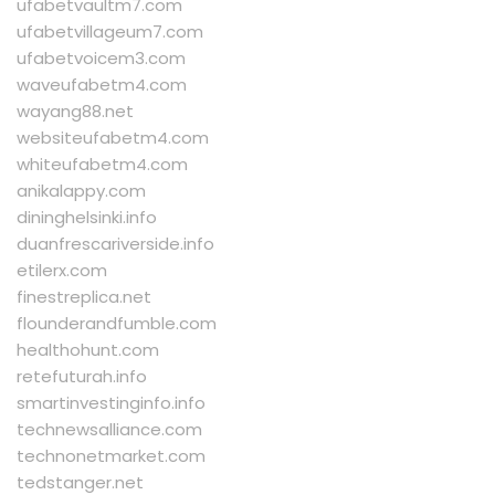
ufabetvaultm7.com
ufabetvillageum7.com
ufabetvoicem3.com
waveufabetm4.com
wayang88.net
websiteufabetm4.com
whiteufabetm4.com
anikalappy.com
dininghelsinki.info
duanfrescariverside.info
etilerx.com
finestreplica.net
flounderandfumble.com
healthohunt.com
retefuturah.info
smartinvestinginfo.info
technewsalliance.com
technonetmarket.com
tedstanger.net