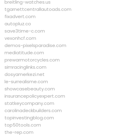
breitling-watches.us
tgarnettcentrallautoads.com
fixadvert.com
autopluz.co
save3time-c.com
vexonhcf.com
demos-pixelsparadise.com
mediatitude.com
prewarmotorcycles.com
simracinglinks.com
dosyamerkezi.net
le-surrealisme.com
showcasebeauty.com
insurancepolicyexpert.com
statkeycompany.com
carolinadeckbuilders.com
topinvestingblog.com
top50tools.com
the-rep.com