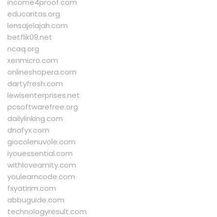
income4proof.com
educaritas.org
lensajelajah.com
betflik09.net
ncaq.org
xenmicro.com
onlineshopera.com
dartyfresh.com
lewisenterprises.net
pcsoftwarefree.org
dailylinking.com
dnafyx.com
giocolenuvole.com
iyouessential.com
withloveamity.com
youlearncode.com
fxyatirim.com
abbuguide.com
technologyresult.com