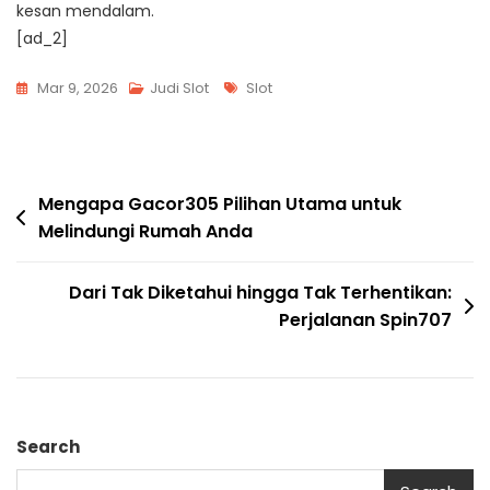
kesan mendalam.
[ad_2]
Tags
Mar 9, 2026
Judi Slot
Slot
Post
Mengapa Gacor305 Pilihan Utama untuk
Melindungi Rumah Anda
navigation
Dari Tak Diketahui hingga Tak Terhentikan:
Perjalanan Spin707
Search