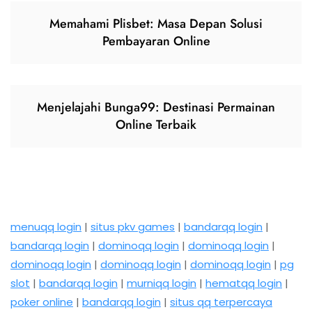
Memahami Plisbet: Masa Depan Solusi
Pembayaran Online
Menjelajahi Bunga99: Destinasi Permainan
Online Terbaik
menuqq login
|
situs pkv games
|
bandarqq login
|
bandarqq login
|
dominoqq login
|
dominoqq login
|
dominoqq login
|
dominoqq login
|
dominoqq login
|
pg
slot
|
bandarqq login
|
murniqq login
|
hematqq login
|
poker online
|
bandarqq login
|
situs qq terpercaya