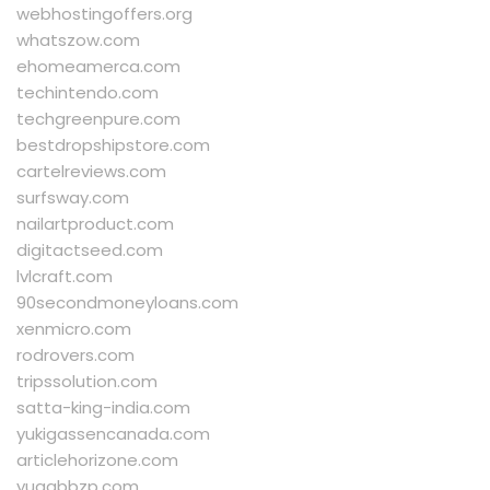
webhostingoffers.org
whatszow.com
ehomeamerca.com
techintendo.com
techgreenpure.com
bestdropshipstore.com
cartelreviews.com
surfsway.com
nailartproduct.com
digitactseed.com
lvlcraft.com
90secondmoneyloans.com
xenmicro.com
rodrovers.com
tripssolution.com
satta-king-india.com
yukigassencanada.com
articlehorizone.com
yuqqbbzp.com