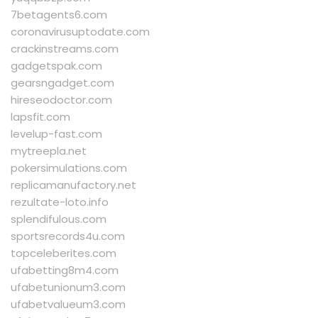
7betagents6.com
coronavirusuptodate.com
crackinstreams.com
gadgetspak.com
gearsngadget.com
hireseodoctor.com
lapsfit.com
levelup-fast.com
mytreepla.net
pokersimulations.com
replicamanufactory.net
rezultate-loto.info
splendifulous.com
sportsrecords4u.com
topceleberites.com
ufabetting8m4.com
ufabetunionum3.com
ufabetvalueum3.com