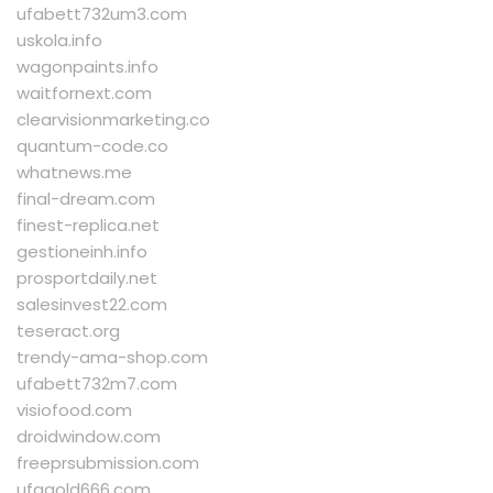
ufabett732um3.com
uskola.info
wagonpaints.info
waitfornext.com
clearvisionmarketing.co
quantum-code.co
whatnews.me
final-dream.com
finest-replica.net
gestioneinh.info
prosportdaily.net
salesinvest22.com
teseract.org
trendy-ama-shop.com
ufabett732m7.com
visiofood.com
droidwindow.com
freeprsubmission.com
ufagold666.com