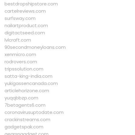
bestdropshipstore.com
cartelreviews.com
surfsway.com
nailartproduct.com
digitactseed.com
lvlcraft.com
90secondmoneyloans.com
xenmicro.com
rodrovers.com
tripssolution.com
satta-king-india.com
yukigassencanada.com
articlehorizone.com
yuqqbbzp.com
7betagents6.com
coronavirusuptodate.com
crackinstreams.com
gadgetspak.com
gearsngadget.com