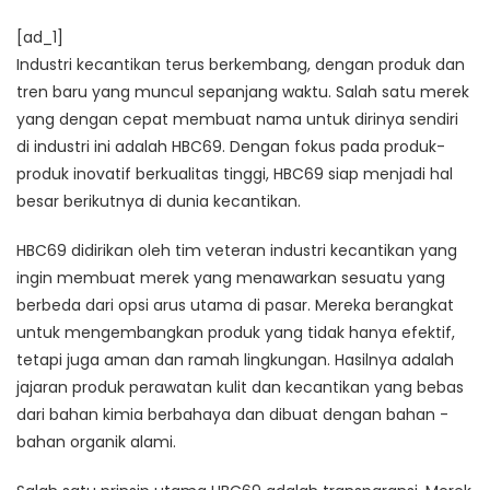
[ad_1]
Industri kecantikan terus berkembang, dengan produk dan
tren baru yang muncul sepanjang waktu. Salah satu merek
yang dengan cepat membuat nama untuk dirinya sendiri
di industri ini adalah HBC69. Dengan fokus pada produk-
produk inovatif berkualitas tinggi, HBC69 siap menjadi hal
besar berikutnya di dunia kecantikan.
HBC69 didirikan oleh tim veteran industri kecantikan yang
ingin membuat merek yang menawarkan sesuatu yang
berbeda dari opsi arus utama di pasar. Mereka berangkat
untuk mengembangkan produk yang tidak hanya efektif,
tetapi juga aman dan ramah lingkungan. Hasilnya adalah
jajaran produk perawatan kulit dan kecantikan yang bebas
dari bahan kimia berbahaya dan dibuat dengan bahan -
bahan organik alami.