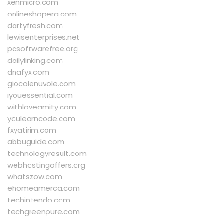
xenmicro.com
onlineshopera.com
dartyfresh.com
lewisenterprises.net
pcsoftwarefree.org
dailylinking.com
dnafyx.com
giocolenuvole.com
iyouessential.com
withloveamity.com
youlearncode.com
fxyatirim.com
abbuguide.com
technologyresult.com
webhostingoffers.org
whatszow.com
ehomeamerca.com
techintendo.com
techgreenpure.com