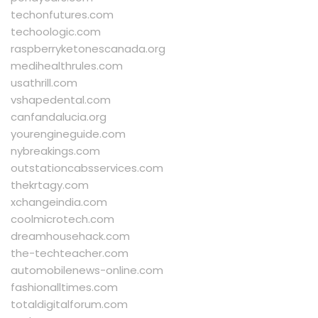
techonfutures.com
techoologic.com
raspberryketonescanada.org
medihealthrules.com
usathrill.com
vshapedental.com
canfandalucia.org
yourengineguide.com
nybreakings.com
outstationcabsservices.com
thekrtagy.com
xchangeindia.com
coolmicrotech.com
dreamhousehack.com
the-techteacher.com
automobilenews-online.com
fashionalltimes.com
totaldigitalforum.com