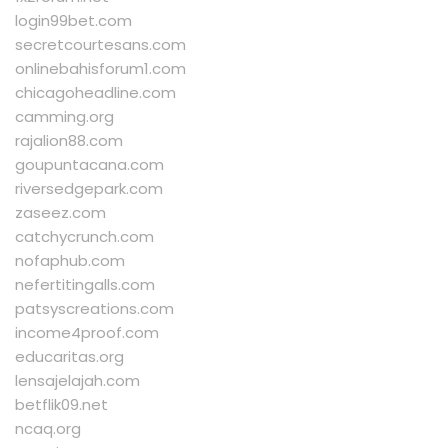
login99bet.com
secretcourtesans.com
onlinebahisforum1.com
chicagoheadline.com
camming.org
rajalion88.com
goupuntacana.com
riversedgepark.com
zaseez.com
catchycrunch.com
nofaphub.com
nefertitingalls.com
patsyscreations.com
income4proof.com
educaritas.org
lensajelajah.com
betflik09.net
ncaq.org