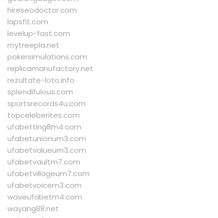
hireseodoctor.com
lapsfit.com
levelup-fast.com
mytreepla.net
pokersimulations.com
replicamanufactory.net
rezultate-loto.info
splendifulous.com
sportsrecords4u.com
topceleberites.com
ufabetting8m4.com
ufabetunionum3.com
ufabetvalueum3.com
ufabetvaultm7.com
ufabetvillageum7.com
ufabetvoicem3.com
waveufabetm4.com
wayang88.net