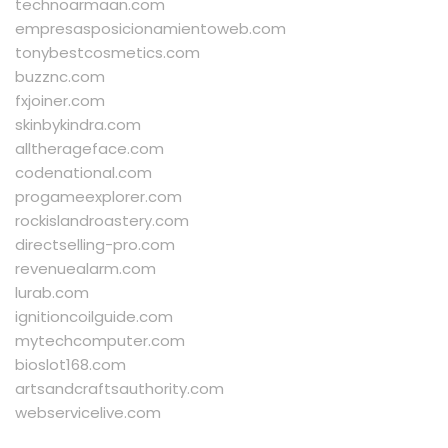
technoarmaan.com
empresasposicionamientoweb.com
tonybestcosmetics.com
buzznc.com
fxjoiner.com
skinbykindra.com
alltherageface.com
codenational.com
progameexplorer.com
rockislandroastery.com
directselling-pro.com
revenuealarm.com
lurab.com
ignitioncoilguide.com
mytechcomputer.com
bioslot168.com
artsandcraftsauthority.com
webservicelive.com