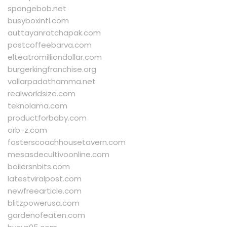
spongebob.net
busyboxintl.com
auttayanratchapak.com
postcoffeebarva.com
elteatromilliondollar.com
burgerkingfranchise.org
vallarpadathamma.net
realworldsize.com
teknolama.com
productforbaby.com
orb-z.com
fosterscoachhousetavern.com
mesasdecultivoonline.com
boilersnbits.com
latestviralpost.com
newfreearticle.com
blitzpowerusa.com
gardenofeaten.com