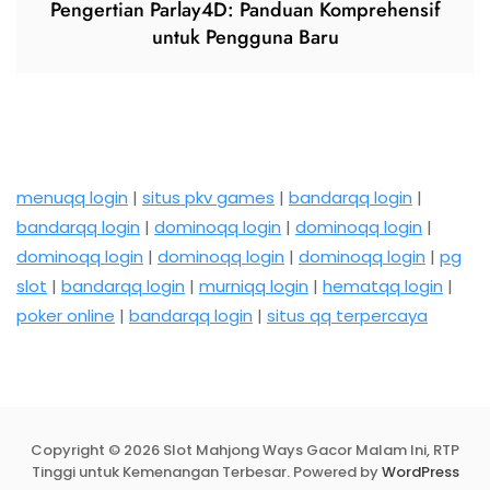
Pengertian Parlay4D: Panduan Komprehensif
untuk Pengguna Baru
menuqq login
|
situs pkv games
|
bandarqq login
|
bandarqq login
|
dominoqq login
|
dominoqq login
|
dominoqq login
|
dominoqq login
|
dominoqq login
|
pg
slot
|
bandarqq login
|
murniqq login
|
hematqq login
|
poker online
|
bandarqq login
|
situs qq terpercaya
Copyright © 2026 Slot Mahjong Ways Gacor Malam Ini, RTP
Tinggi untuk Kemenangan Terbesar. Powered by
WordPress