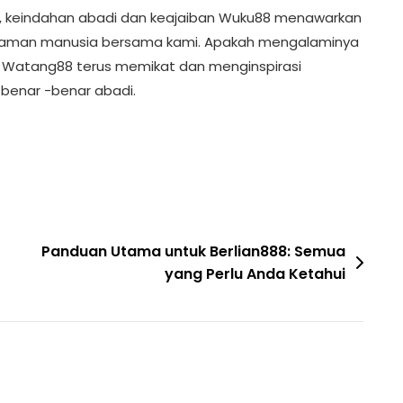
at, keindahan abadi dan keajaiban Wuku88 menawarkan
alaman manusia bersama kami. Apakah mengalaminya
l, Watang88 terus memikat dan menginspirasi
benar -benar abadi.
Panduan Utama untuk Berlian888: Semua
yang Perlu Anda Ketahui