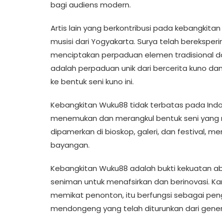
bagi audiens modern.
Artis lain yang berkontribusi pada kebangki
musisi dari Yogyakarta. Surya telah bereksp
menciptakan perpaduan elemen tradisional 
adalah perpaduan unik dari bercerita kuno d
ke bentuk seni kuno ini.
Kebangkitan Wuku88 tidak terbatas pada Indo
menemukan dan merangkul bentuk seni yang m
dipamerkan di bioskop, galeri, dan festival,
bayangan.
Kebangkitan Wuku88 adalah bukti kekuatan abad
seniman untuk menafsirkan dan berinovasi. Ka
memikat penonton, itu berfungsi sebagai pen
mendongeng yang telah diturunkan dari genera