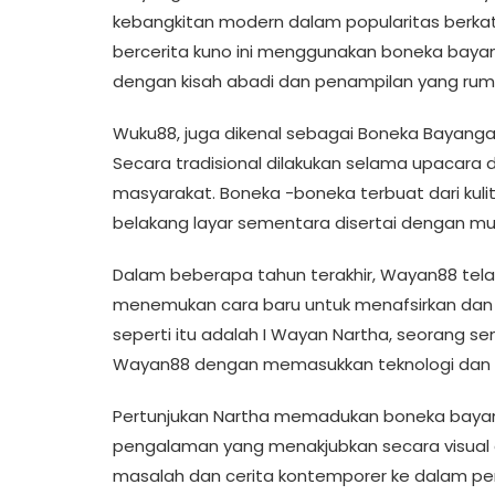
kebangkitan modern dalam popularitas berkat
bercerita kuno ini menggunakan boneka bayan
dengan kisah abadi dan penampilan yang rumi
Wuku88, juga dikenal sebagai Boneka Bayangan,
Secara tradisional dilakukan selama upacara
masyarakat. Boneka -boneka terbuat dari kulit
belakang layar sementara disertai dengan musi
Dalam beberapa tahun terakhir, Wayan88 t
menemukan cara baru untuk menafsirkan dan me
seperti itu adalah I Wayan Nartha, seorang s
Wayan88 dengan memasukkan teknologi dan 
Pertunjukan Nartha memadukan boneka bayanga
pengalaman yang menakjubkan secara visual
masalah dan cerita kontemporer ke dalam pe