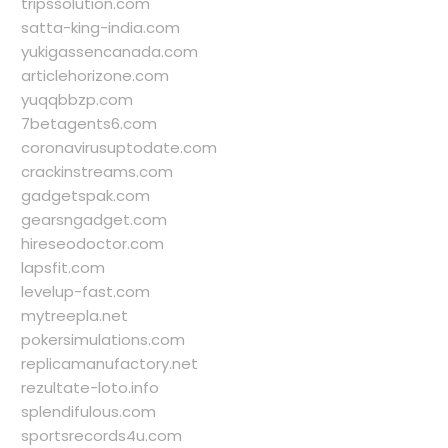
tripssolution.com
satta-king-india.com
yukigassencanada.com
articlehorizone.com
yuqqbbzp.com
7betagents6.com
coronavirusuptodate.com
crackinstreams.com
gadgetspak.com
gearsngadget.com
hireseodoctor.com
lapsfit.com
levelup-fast.com
mytreepla.net
pokersimulations.com
replicamanufactory.net
rezultate-loto.info
splendifulous.com
sportsrecords4u.com