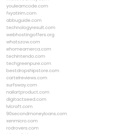
youlearncode.com
fxyatirim.com
abbuguide.com
technologyresult.com
webhostingoffers.org
whatszow.com
ehomeamerca.com
techintendo.com
techgreenpure.com
bestdropshipstore.com
cartelreviews.com
surfsway.com
nailartproduct.com
digitactseed.com
lvlcraft.com
90secondmoneyloans.com
xenmicro.com
rodrovers.com