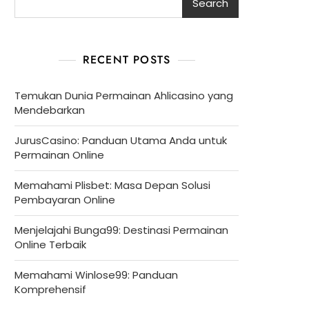
Search
RECENT POSTS
Temukan Dunia Permainan Ahlicasino yang
Mendebarkan
JurusCasino: Panduan Utama Anda untuk
Permainan Online
Memahami Plisbet: Masa Depan Solusi
Pembayaran Online
Menjelajahi Bunga99: Destinasi Permainan
Online Terbaik
Memahami Winlose99: Panduan
Komprehensif