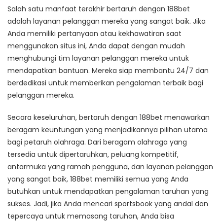
Salah satu manfaat terakhir bertaruh dengan 188bet
adalah layanan pelanggan mereka yang sangat baik. Jika
Anda memiliki pertanyaan atau kekhawatiran saat
menggunakan situs ini, Anda dapat dengan mudah
menghubungi tim layanan pelanggan mereka untuk
mendapatkan bantuan. Mereka siap membantu 24/7 dan
berdedikasi untuk memberikan pengalaman terbaik bagi
pelanggan mereka.
Secara keseluruhan, bertaruh dengan 188bet menawarkan
beragam keuntungan yang menjadikannya pilihan utama
bagi petaruh olahraga. Dari beragam olahraga yang
tersedia untuk dipertaruhkan, peluang kompetitif,
antarmuka yang ramah pengguna, dan layanan pelanggan
yang sangat baik, 188bet memiliki semua yang Anda
butuhkan untuk mendapatkan pengalaman taruhan yang
sukses. Jadi, jika Anda mencari sportsbook yang andal dan
tepercaya untuk memasang taruhan, Anda bisa