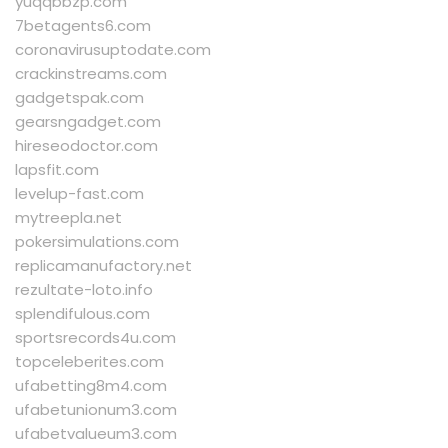
yuqqbbzp.com
7betagents6.com
coronavirusuptodate.com
crackinstreams.com
gadgetspak.com
gearsngadget.com
hireseodoctor.com
lapsfit.com
levelup-fast.com
mytreepla.net
pokersimulations.com
replicamanufactory.net
rezultate-loto.info
splendifulous.com
sportsrecords4u.com
topceleberites.com
ufabetting8m4.com
ufabetunionum3.com
ufabetvalueum3.com