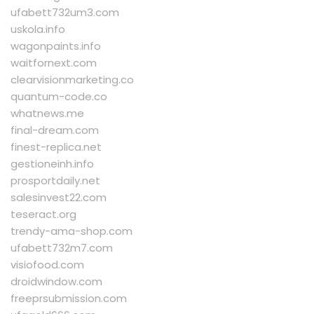
ufabett732um3.com
uskola.info
wagonpaints.info
waitfornext.com
clearvisionmarketing.co
quantum-code.co
whatnews.me
final-dream.com
finest-replica.net
gestioneinh.info
prosportdaily.net
salesinvest22.com
teseract.org
trendy-ama-shop.com
ufabett732m7.com
visiofood.com
droidwindow.com
freeprsubmission.com