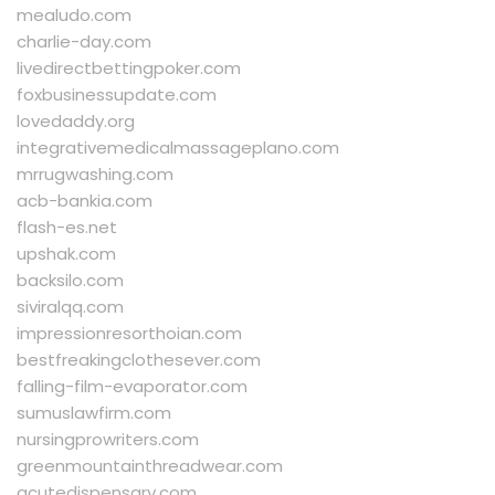
mealudo.com
charlie-day.com
livedirectbettingpoker.com
foxbusinessupdate.com
lovedaddy.org
integrativemedicalmassageplano.com
mrrugwashing.com
acb-bankia.com
flash-es.net
upshak.com
backsilo.com
siviralqq.com
impressionresorthoian.com
bestfreakingclothesever.com
falling-film-evaporator.com
sumuslawfirm.com
nursingprowriters.com
greenmountainthreadwear.com
acutedispensary.com