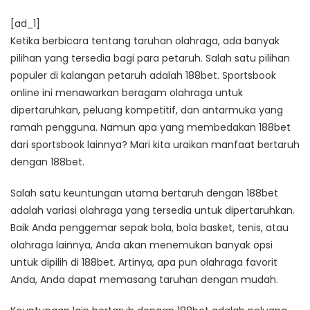
[ad_1]
Ketika berbicara tentang taruhan olahraga, ada banyak
pilihan yang tersedia bagi para petaruh. Salah satu pilihan
populer di kalangan petaruh adalah 188bet. Sportsbook
online ini menawarkan beragam olahraga untuk
dipertaruhkan, peluang kompetitif, dan antarmuka yang
ramah pengguna. Namun apa yang membedakan 188bet
dari sportsbook lainnya? Mari kita uraikan manfaat bertaruh
dengan 188bet.
Salah satu keuntungan utama bertaruh dengan 188bet
adalah variasi olahraga yang tersedia untuk dipertaruhkan.
Baik Anda penggemar sepak bola, bola basket, tenis, atau
olahraga lainnya, Anda akan menemukan banyak opsi
untuk dipilih di 188bet. Artinya, apa pun olahraga favorit
Anda, Anda dapat memasang taruhan dengan mudah.