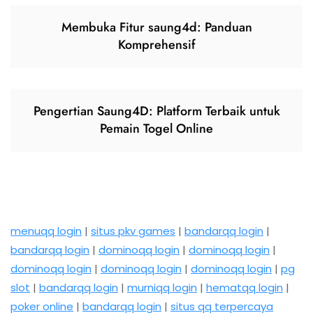
Membuka Fitur saung4d: Panduan
Komprehensif
Pengertian Saung4D: Platform Terbaik untuk
Pemain Togel Online
menuqq login
|
situs pkv games
|
bandarqq login
|
bandarqq login
|
dominoqq login
|
dominoqq login
|
dominoqq login
|
dominoqq login
|
dominoqq login
|
pg
slot
|
bandarqq login
|
murniqq login
|
hematqq login
|
poker online
|
bandarqq login
|
situs qq terpercaya