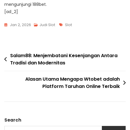
mengunjungi 188bet.
[ad_2]
Tags
Jan 2, 2026
Judi Slot
Slot
Post
Salam88: Menjembatani Kesenjangan Antara
Tradisi dan Modernitas
navigation
Alasan Utama Mengapa Wtobet adalah
Platform Taruhan Online Terbaik
Search