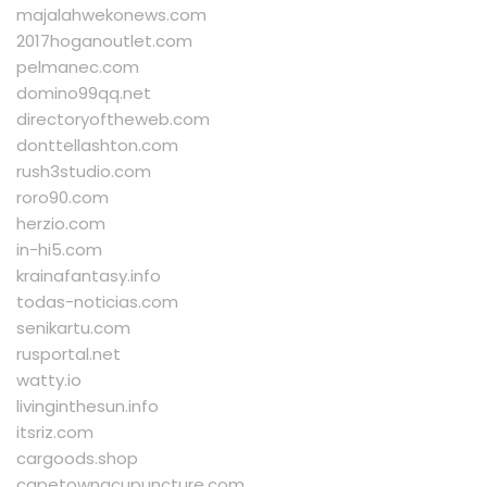
majalahwekonews.com
2017hoganoutlet.com
pelmanec.com
domino99qq.net
directoryoftheweb.com
donttellashton.com
rush3studio.com
roro90.com
herzio.com
in-hi5.com
krainafantasy.info
todas-noticias.com
senikartu.com
rusportal.net
watty.io
livinginthesun.info
itsriz.com
cargoods.shop
capetownacupuncture.com