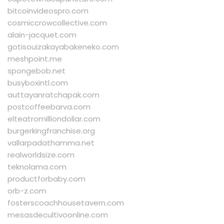
bitcoinvideospro.com
cosmiccrowcollective.com
alain-jacquet.com
gotisouizakayabakeneko.com
meshpoint.me
spongebob.net
busyboxintl.com
auttayanratchapak.com
postcoffeebarva.com
elteatromilliondollar.com
burgerkingfranchise.org
vallarpadathamma.net
realworldsize.com
teknolama.com
productforbaby.com
orb-z.com
fosterscoachhousetavern.com
mesasdecultivoonline.com