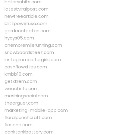
boilersnbits.com
latestviralpost.com
newfreearticle.com
blitzpowerusa.com
gardenofeaten.com
hycys05.com
onemoremilerunning.com
snowboardsteez.com
instagrambioforgirls.com
cashflowxfiles.com
kmbb10.com
getxtrem.com
weactinfo.com
meshingsocial.com
thearguer.com
marketing-mobile-app.com
floralpunchcraft.com
fiasone.com
danktankbattery.com