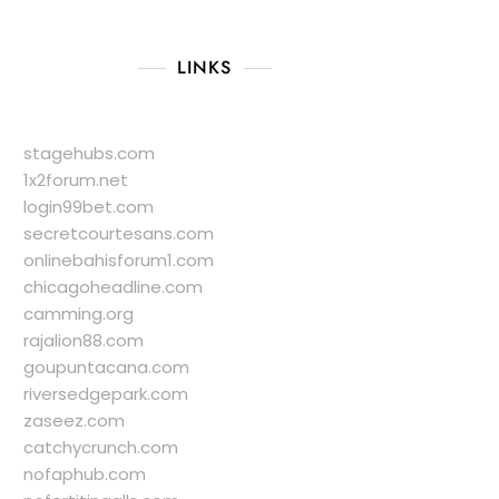
LINKS
stagehubs.com
1x2forum.net
login99bet.com
secretcourtesans.com
onlinebahisforum1.com
chicagoheadline.com
camming.org
rajalion88.com
goupuntacana.com
riversedgepark.com
zaseez.com
catchycrunch.com
nofaphub.com