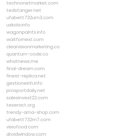
technonetmarket.com
tedstanger.net
ufabett732um3.com
uskola.info
wagonpaints.info
waitfornext.com
clearvisionmarketing.co
quantum-code.co
whatnews.me
final-dream.com
finest-replica.net
gestioneinh.info
prosportdaily.net
salesinvest22.com
teseract.org
trendy-ama-shop.com
ufabett732m7.com
visiofood.com
droidwindow.com