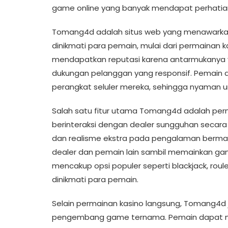
game online yang banyak mendapat perhati
Tomang4d adalah situs web yang menawark
dinikmati para pemain, mulai dari permainan ka
mendapatkan reputasi karena antarmukanya ya
dukungan pelanggan yang responsif. Pemain d
perangkat seluler mereka, sehingga nyaman 
Salah satu fitur utama Tomang4d adalah per
berinteraksi dengan dealer sungguhan secara
dan realisme ekstra pada pengalaman berma
dealer dan pemain lain sambil memainkan gam
mencakup opsi populer seperti blackjack, rou
dinikmati para pemain.
Selain permainan kasino langsung, Tomang4d j
pengembang game ternama. Pemain dapat memi