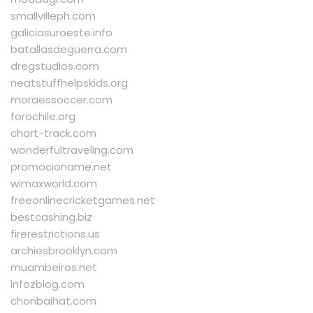
smallvilleph.com
galiciasuroeste.info
batallasdeguerra.com
dregstudios.com
neatstuffhelpskids.org
moraessoccer.com
forochile.org
chart-track.com
wonderfultraveling.com
promocioname.net
wimaxworld.com
freeonlinecricketgames.net
bestcashing.biz
firerestrictions.us
archiesbrooklyn.com
muambeiros.net
infozblog.com
chonbaihat.com