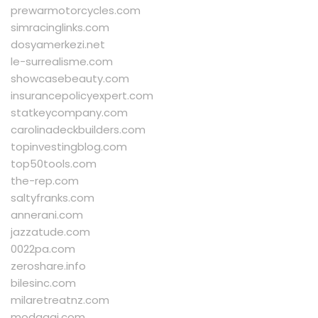
prewarmotorcycles.com
simracinglinks.com
dosyamerkezi.net
le-surrealisme.com
showcasebeauty.com
insurancepolicyexpert.com
statkeycompany.com
carolinadeckbuilders.com
topinvestingblog.com
top50tools.com
the-rep.com
saltyfranks.com
annerani.com
jazzatude.com
0022pa.com
zeroshare.info
bilesinc.com
milaretreatnz.com
modaagi.com