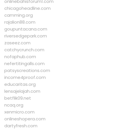
onlinebahisforum1.com
chicagoheadline.com
camming.org
rajalion88.com
goupuntacana.com
riversedgepark.com
zaseez.com
catchycrunch.com
nofaphub.com
nefertitingalls.com
patsyscreations.com
income4proof.com
educaritas.org
lensajelajah.com
betflik09.net
ncaq.org
xenmicro.com
onlineshopera.com
dartyfresh.com