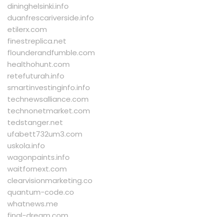
dininghelsinki.info
duanfrescariverside.info
etilerx.com
finestreplica.net
flounderandfumble.com
healthohunt.com
retefuturah.info
smartinvestinginfo.info
technewsalliance.com
technonetmarket.com
tedstanger.net
ufabett732um3.com
uskola.info
wagonpaints.info
waitfornext.com
clearvisionmarketing.co
quantum-code.co
whatnews.me
final-dream.com