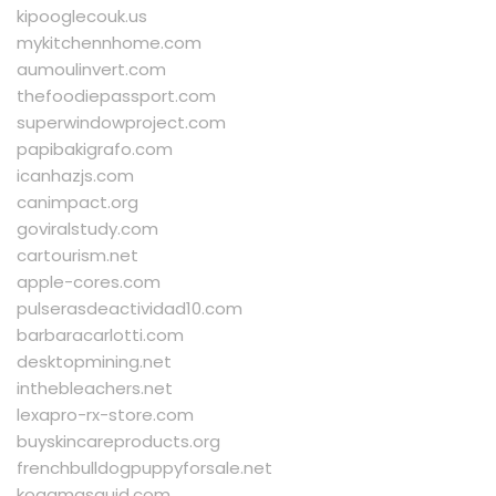
kipooglecouk.us
mykitchennhome.com
aumoulinvert.com
thefoodiepassport.com
superwindowproject.com
papibakigrafo.com
icanhazjs.com
canimpact.org
goviralstudy.com
cartourism.net
apple-cores.com
pulserasdeactividad10.com
barbaracarlotti.com
desktopmining.net
inthebleachers.net
lexapro-rx-store.com
buyskincareproducts.org
frenchbulldogpuppyforsale.net
kogamasquid.com