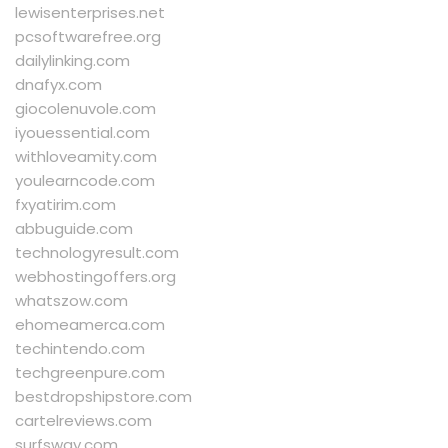
lewisenterprises.net
pcsoftwarefree.org
dailylinking.com
dnafyx.com
giocolenuvole.com
iyouessential.com
withloveamity.com
youlearncode.com
fxyatirim.com
abbuguide.com
technologyresult.com
webhostingoffers.org
whatszow.com
ehomeamerca.com
techintendo.com
techgreenpure.com
bestdropshipstore.com
cartelreviews.com
surfsway.com