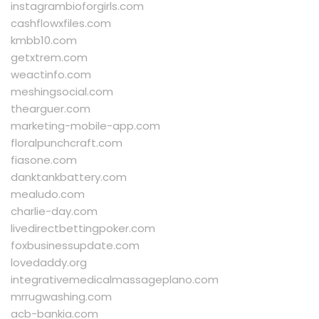
instagrambioforgirls.com
cashflowxfiles.com
kmbb10.com
getxtrem.com
weactinfo.com
meshingsocial.com
thearguer.com
marketing-mobile-app.com
floralpunchcraft.com
fiasone.com
danktankbattery.com
mealudo.com
charlie-day.com
livedirectbettingpoker.com
foxbusinessupdate.com
lovedaddy.org
integrativemedicalmassageplano.com
mrrugwashing.com
acb-bankia.com