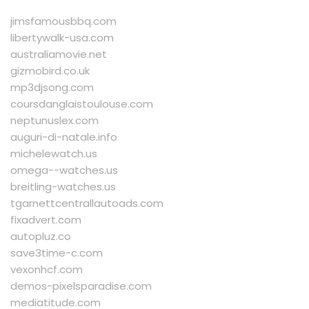
jimsfamousbbq.com
libertywalk-usa.com
australiamovie.net
gizmobird.co.uk
mp3djsong.com
coursdanglaistoulouse.com
neptunuslex.com
auguri-di-natale.info
michelewatch.us
omega--watches.us
breitling-watches.us
tgarnettcentrallautoads.com
fixadvert.com
autopluz.co
save3time-c.com
vexonhcf.com
demos-pixelsparadise.com
mediatitude.com