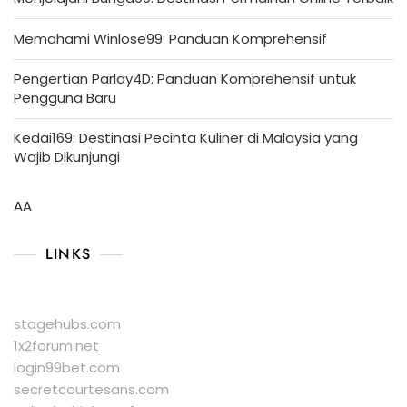
Memahami Winlose99: Panduan Komprehensif
Pengertian Parlay4D: Panduan Komprehensif untuk
Pengguna Baru
Kedai169: Destinasi Pecinta Kuliner di Malaysia yang
Wajib Dikunjungi
AA
LINKS
stagehubs.com
1x2forum.net
login99bet.com
secretcourtesans.com