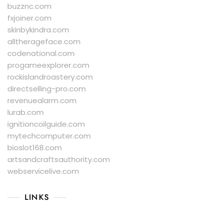
buzznc.com
fxjoiner.com
skinbykindra.com
alltherageface.com
codenational.com
progameexplorer.com
rockislandroastery.com
directselling-pro.com
revenuealarm.com
lurab.com
ignitioncoilguide.com
mytechcomputer.com
bioslot168.com
artsandcraftsauthority.com
webservicelive.com
LINKS