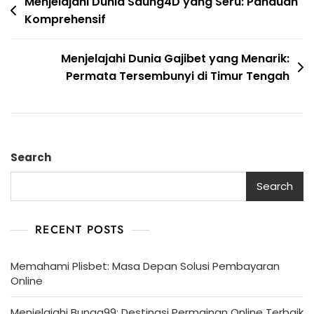
Post
Menjelajahi Dunia Saung4D yang Seru: Panduan
Komprehensif
navigation
Menjelajahi Dunia Gajibet yang Menarik:
Permata Tersembunyi di Timur Tengah
Search
Search
RECENT POSTS
Memahami Plisbet: Masa Depan Solusi Pembayaran
Online
Menjelajahi Bunga99: Destinasi Permainan Online Terbaik