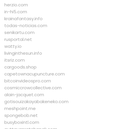
herzio.com
in-hi5.com
krainafantasy.info
todas-noticias.com
senikartu.com
rusportal.net
watty.io
livinginthesun.info
itsriz.com
cargoods.shop
capetownacupuncture.com
bitcoinvideospro.com
cosmiccrowcollective.com
alain-jacquet.com
gotisouizakayabakeneko.com
meshpoint.me
spongebob.net
busyboxintl.com