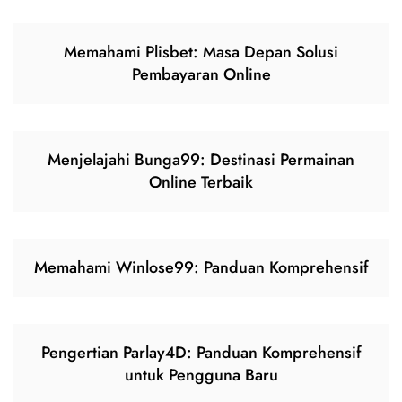
Memahami Plisbet: Masa Depan Solusi
Pembayaran Online
Menjelajahi Bunga99: Destinasi Permainan
Online Terbaik
Memahami Winlose99: Panduan Komprehensif
Pengertian Parlay4D: Panduan Komprehensif
untuk Pengguna Baru