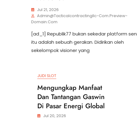
Jul 21, 2026
Admin@tacticalcontractingllc-Com.preview-
Domain.com
[ad_1] Republik77 bukan sekedar platform seni
itu adalah sebuah gerakan. Didirikan oleh
sekelompok visioner yang
JUDI SLOT
Mengungkap Manfaat
Dan Tantangan Gaswin
Di Pasar Energi Global
Jul 20, 2026