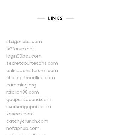
LINKS
stagehubs.com
1x2forum.net
login99bet.com
secretcourtesans.com
onlinebahisforum1.com
chicagoheadline.com
camming.org
rajalion88.com
goupuntacana.com
riversedgepark.com
zaseez.com
catchycrunch.com
nofaphub.com