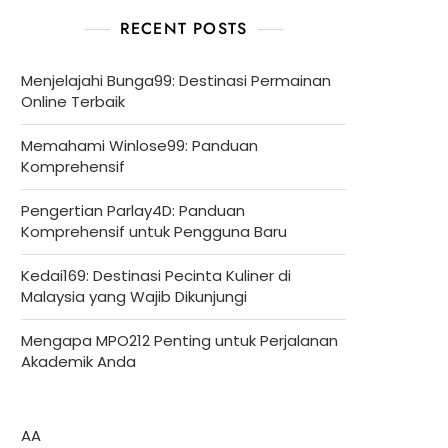
RECENT POSTS
Menjelajahi Bunga99: Destinasi Permainan
Online Terbaik
Memahami Winlose99: Panduan
Komprehensif
Pengertian Parlay4D: Panduan
Komprehensif untuk Pengguna Baru
Kedai169: Destinasi Pecinta Kuliner di
Malaysia yang Wajib Dikunjungi
Mengapa MPO212 Penting untuk Perjalanan
Akademik Anda
AA