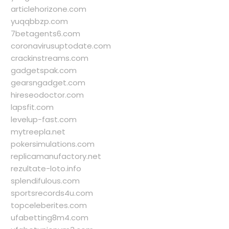
articlehorizone.com
yuqqbbzp.com
7betagents6.com
coronavirusuptodate.com
crackinstreams.com
gadgetspak.com
gearsngadget.com
hireseodoctor.com
lapsfit.com
levelup-fast.com
mytreepla.net
pokersimulations.com
replicamanufactory.net
rezultate-loto.info
splendifulous.com
sportsrecords4u.com
topceleberites.com
ufabetting8m4.com