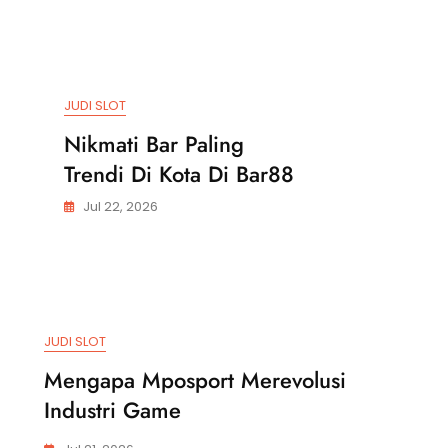
JUDI SLOT
Nikmati Bar Paling
Trendi Di Kota Di Bar88
Jul 22, 2026
JUDI SLOT
Mengapa Mposport Merevolusi
Industri Game