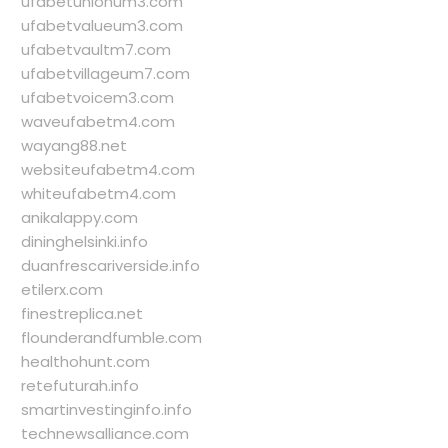
ufabetunionum3.com
ufabetvalueum3.com
ufabetvaultm7.com
ufabetvillageum7.com
ufabetvoicem3.com
waveufabetm4.com
wayang88.net
websiteufabetm4.com
whiteufabetm4.com
anikalappy.com
dininghelsinki.info
duanfrescariverside.info
etilerx.com
finestreplica.net
flounderandfumble.com
healthohunt.com
retefuturah.info
smartinvestinginfo.info
technewsalliance.com