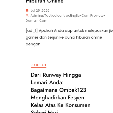
Hiburan Online
Jul 25, 2026
Admin@tacticalcontractingllc-Com.preview-
Domain.com
[ad_1] Apakah Anda siap untuk melepaskan ji
gamer dan terjun ke dunia hiburan online
dengan
JUDI SLOT
Dari Runway Hingga
Lemari Anda:
Bagaimana Ombak123
Menghadirkan Fesyen
Kelas Atas Ke Konsumen
Sehari-Hari