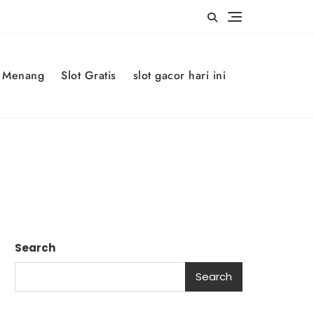
 Menang
Slot Gratis
slot gacor hari ini
Search
Search