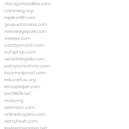
chicagoheadline.com
camming.org
rajalion88.com
goupuntacana.com
riversedgepark.com
zaseez.com
catchycrunch.com
nofaphub.com
nefertitingalls.com
patsyscreations.com
income4proof.com
educaritas.org
lensajelajah.com
betflik09.net
ncaq.org
xenmicro.com
onlineshopera.com
dartyfresh.com
lewisenterprises.net