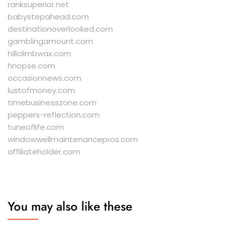
ranksuperior.net
babystepahead.com
destinationoverlooked.com
gamblingamount.com
hillclimbwax.com
hnopse.com
occasionnews.com
lustofmoney.com
timebusinesszone.com
peppers-reflection.com
tuneoflife.com
windowwellmaintenancepros.com
affiliateholder.com
You may also like these