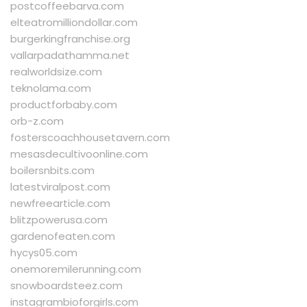
postcoffeebarva.com
elteatromilliondollar.com
burgerkingfranchise.org
vallarpadathamma.net
realworldsize.com
teknolama.com
productforbaby.com
orb-z.com
fosterscoachhousetavern.com
mesasdecultivoonline.com
boilersnbits.com
latestviralpost.com
newfreearticle.com
blitzpowerusa.com
gardenofeaten.com
hycys05.com
onemoremilerunning.com
snowboardsteez.com
instagrambioforgirls.com