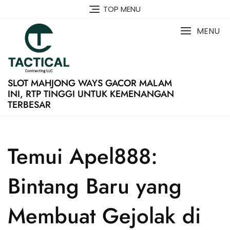
Skip
TOP MENU
to
content
MENU
SLOT MAHJONG WAYS GACOR MALAM
INI, RTP TINGGI UNTUK KEMENANGAN
TERBESAR
Temui Apel888:
Bintang Baru yang
Membuat Gejolak di