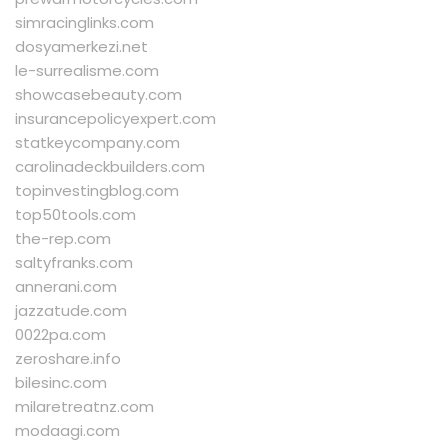
simracinglinks.com
dosyamerkezi.net
le-surrealisme.com
showcasebeauty.com
insurancepolicyexpert.com
statkeycompany.com
carolinadeckbuilders.com
topinvestingblog.com
top50tools.com
the-rep.com
saltyfranks.com
annerani.com
jazzatude.com
0022pa.com
zeroshare.info
bilesinc.com
milaretreatnz.com
modaagi.com