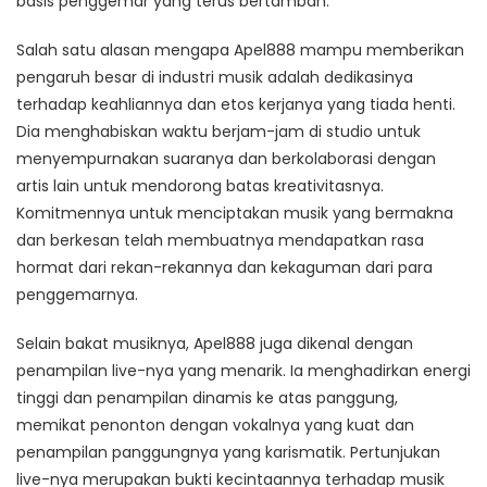
basis penggemar yang terus bertambah.
Salah satu alasan mengapa Apel888 mampu memberikan
pengaruh besar di industri musik adalah dedikasinya
terhadap keahliannya dan etos kerjanya yang tiada henti.
Dia menghabiskan waktu berjam-jam di studio untuk
menyempurnakan suaranya dan berkolaborasi dengan
artis lain untuk mendorong batas kreativitasnya.
Komitmennya untuk menciptakan musik yang bermakna
dan berkesan telah membuatnya mendapatkan rasa
hormat dari rekan-rekannya dan kekaguman dari para
penggemarnya.
Selain bakat musiknya, Apel888 juga dikenal dengan
penampilan live-nya yang menarik. Ia menghadirkan energi
tinggi dan penampilan dinamis ke atas panggung,
memikat penonton dengan vokalnya yang kuat dan
penampilan panggungnya yang karismatik. Pertunjukan
live-nya merupakan bukti kecintaannya terhadap musik