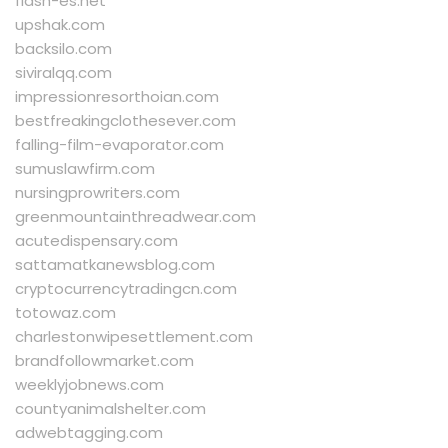
flash-es.net
upshak.com
backsilo.com
siviralqq.com
impressionresorthoian.com
bestfreakingclothesever.com
falling-film-evaporator.com
sumuslawfirm.com
nursingprowriters.com
greenmountainthreadwear.com
acutedispensary.com
sattamatkanewsblog.com
cryptocurrencytradingcn.com
totowaz.com
charlestonwipesettlement.com
brandfollowmarket.com
weeklyjobnews.com
countyanimalshelter.com
adwebtagging.com