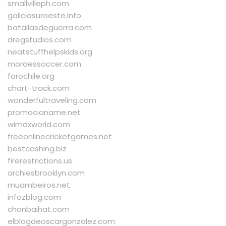
smallvilleph.com
galiciasuroeste.info
batallasdeguerra.com
dregstudios.com
neatstuffhelpskids.org
moraessoccer.com
forochile.org
chart-track.com
wonderfultraveling.com
promocioname.net
wimaxworld.com
freeonlinecricketgames.net
bestcashing.biz
firerestrictions.us
archiesbrooklyn.com
muambeiros.net
infozblog.com
chonbaihat.com
elblogdeoscargonzalez.com