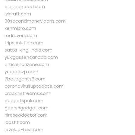
digitactseed.com
lvlcraft.com
90secondmoneyloans.com
xenmicro.com
rodrovers.com
tripssolution.com
satta-king-india.com
yukigassencanada.com
articlehorizone.com
yuqqbbzp.com
7betagents6.com
coronavirusuptodate.com
crackinstreams.com
gadgetspak.com
gearsngadget.com
hireseodoctor.com
lapsfit.com
levelup-fast.com