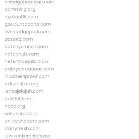
chicagoheadline.com
camming.org
rajalion88.com
goupuntacana.com
riversedgepark.com
zaseez.com
catchycrunch.com
nofaphub.com
nefertitingalls.com
patsyscreations.com
income4proof.com
educaritas.org
lensajelajah.com
betflik09.net
ncaq.org
xenmicro.com
onlineshopera.com
dartyfresh.com
lewisenterprises.net