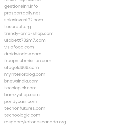
gestioneinh.info
prosportdaily.net
salesinvest22.com
teseract.org
trendy-ama-shop.com
ufabett732m7.com
visiofood.com
droidwindow.com
freeprsubmission.com
ufagold666.com
myinteriorblog.com
bnewsindia.com
techiepick.com
bamzyshop.com
pondycars.com
techonfutures.com
techoologic.com
raspberryketonescanada.org