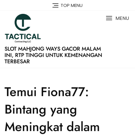
Skip
TOP MENU
to
content
MENU
SLOT MAHJONG WAYS GACOR MALAM
INI, RTP TINGGI UNTUK KEMENANGAN
TERBESAR
Temui Fiona77:
Bintang yang
Meningkat dalam