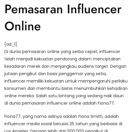
Pemasaran Influencer
Online
[ad_1]
Di dunia pemasaran online yang serba cepat, influencer
telah menjadi kekuatan pendorong dalam menciptakan
kesadaran merek dan menjangkau audiens target. Dengan
jutaan pengikut dan basis penggemar yang setia,
influencer memiliki kekuatan untuk mempengaruhi perilaku
konsumen dan membantu bisnis menumbuhkan kehadiran
online mereka. Salah satu bintang yang sedang naik daun
di dunia pemasaran influencer online adalah Fiona77.
Fiona77, yang nama aslinya adalah Fiona Smith, adalah
influencer media sosial berusia 25 tahun yang berbasis di
Los Angeles. Dengan lebih dari 500.000 pengikut di