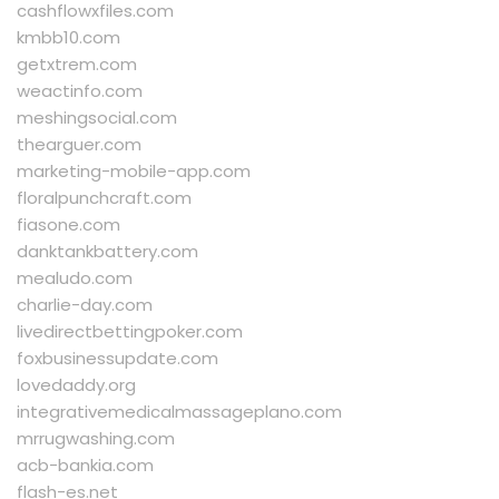
cashflowxfiles.com
kmbb10.com
getxtrem.com
weactinfo.com
meshingsocial.com
thearguer.com
marketing-mobile-app.com
floralpunchcraft.com
fiasone.com
danktankbattery.com
mealudo.com
charlie-day.com
livedirectbettingpoker.com
foxbusinessupdate.com
lovedaddy.org
integrativemedicalmassageplano.com
mrrugwashing.com
acb-bankia.com
flash-es.net