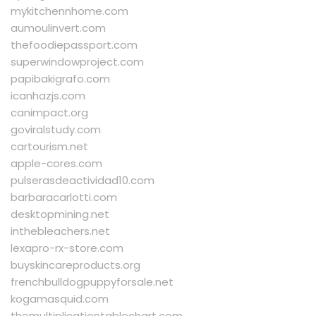
mykitchennhome.com
aumoulinvert.com
thefoodiepassport.com
superwindowproject.com
papibakigrafo.com
icanhazjs.com
canimpact.org
goviralstudy.com
cartourism.net
apple-cores.com
pulserasdeactividad10.com
barbaracarlotti.com
desktopmining.net
inthebleachers.net
lexapro-rx-store.com
buyskincareproducts.org
frenchbulldogpuppyforsale.net
kogamasquid.com
themultiplicationtablechart.com