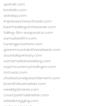
upshak.com
backsilo.com
siviralqq.com
impressionresorthoian.com
bestfreakingclothesever.com
falling-film-evaporator.com
sumuslawfirm.com
nursingprowriters.com
greenmountainthreadwear.com
acutedispensary.com
sattamatkanewsblog.com
cryptocurrencytradingcn.com
totowaz.com
charlestonwipesettlement.com
brandfollowmarket.com
weeklyjobnews.com
countyanimalshelter.com
adwebtagging.com