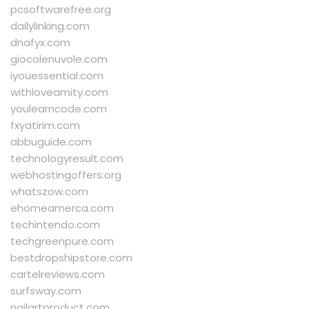
pcsoftwarefree.org
dailylinking.com
dnafyx.com
giocolenuvole.com
iyouessential.com
withloveamity.com
youlearncode.com
fxyatirim.com
abbuguide.com
technologyresult.com
webhostingoffers.org
whatszow.com
ehomeamerca.com
techintendo.com
techgreenpure.com
bestdropshipstore.com
cartelreviews.com
surfsway.com
nailartproduct.com