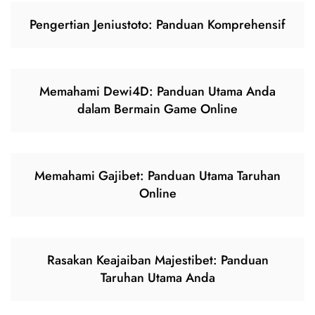
Pengertian Jeniustoto: Panduan Komprehensif
Memahami Dewi4D: Panduan Utama Anda
dalam Bermain Game Online
Memahami Gajibet: Panduan Utama Taruhan
Online
Rasakan Keajaiban Majestibet: Panduan
Taruhan Utama Anda