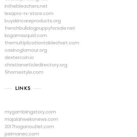
inthebleachers.net
lexapro-rx-store.com
buyskincareproducts.org
frenchbulldogpuppyforsale.net
kogamasquid.com
themultiplicationtablechart.com
casinoglamour.org
dextercoin.io
christianarticledirectory.org
5homestyle.com
LINKS
mygamblingstory.com
majalahwekonews.com
2017hoganoutlet.com
pelmanec.com