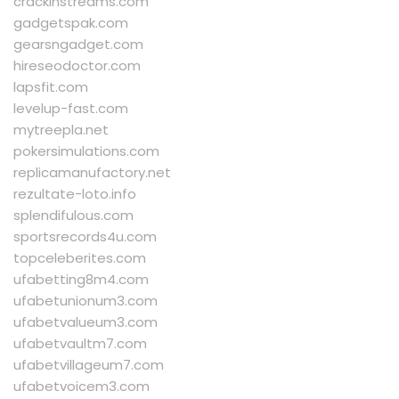
crackinstreams.com
gadgetspak.com
gearsngadget.com
hireseodoctor.com
lapsfit.com
levelup-fast.com
mytreepla.net
pokersimulations.com
replicamanufactory.net
rezultate-loto.info
splendifulous.com
sportsrecords4u.com
topceleberites.com
ufabetting8m4.com
ufabetunionum3.com
ufabetvalueum3.com
ufabetvaultm7.com
ufabetvillageum7.com
ufabetvoicem3.com