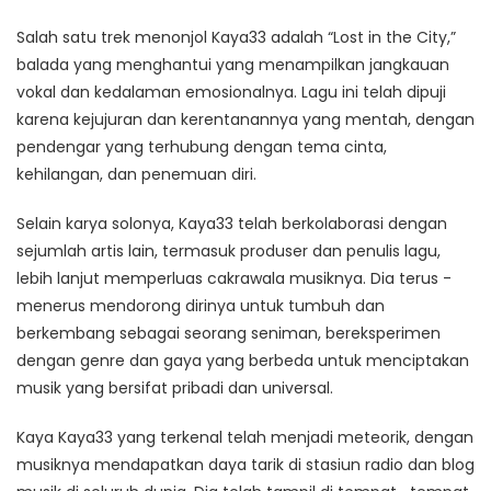
Salah satu trek menonjol Kaya33 adalah “Lost in the City,”
balada yang menghantui yang menampilkan jangkauan
vokal dan kedalaman emosionalnya. Lagu ini telah dipuji
karena kejujuran dan kerentanannya yang mentah, dengan
pendengar yang terhubung dengan tema cinta,
kehilangan, dan penemuan diri.
Selain karya solonya, Kaya33 telah berkolaborasi dengan
sejumlah artis lain, termasuk produser dan penulis lagu,
lebih lanjut memperluas cakrawala musiknya. Dia terus -
menerus mendorong dirinya untuk tumbuh dan
berkembang sebagai seorang seniman, bereksperimen
dengan genre dan gaya yang berbeda untuk menciptakan
musik yang bersifat pribadi dan universal.
Kaya Kaya33 yang terkenal telah menjadi meteorik, dengan
musiknya mendapatkan daya tarik di stasiun radio dan blog