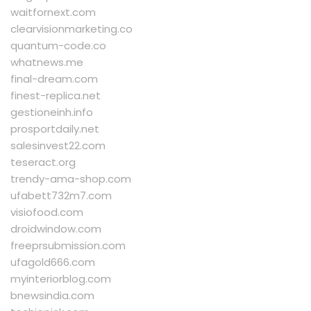
waitfornext.com
clearvisionmarketing.co
quantum-code.co
whatnews.me
final-dream.com
finest-replica.net
gestioneinh.info
prosportdaily.net
salesinvest22.com
teseract.org
trendy-ama-shop.com
ufabett732m7.com
visiofood.com
droidwindow.com
freeprsubmission.com
ufagold666.com
myinteriorblog.com
bnewsindia.com