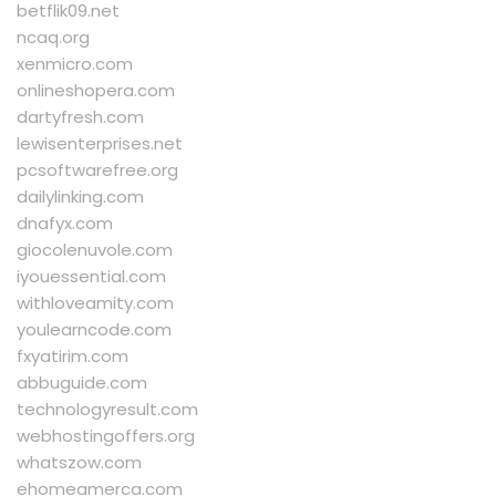
betflik09.net
ncaq.org
xenmicro.com
onlineshopera.com
dartyfresh.com
lewisenterprises.net
pcsoftwarefree.org
dailylinking.com
dnafyx.com
giocolenuvole.com
iyouessential.com
withloveamity.com
youlearncode.com
fxyatirim.com
abbuguide.com
technologyresult.com
webhostingoffers.org
whatszow.com
ehomeamerca.com