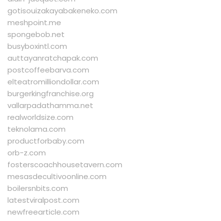
gotisouizakayabakeneko.com
meshpoint.me
spongebob.net
busyboxintl.com
auttayanratchapak.com
postcoffeebarva.com
elteatromilliondollar.com
burgerkingfranchise.org
vallarpadathamma.net
realworldsize.com
teknolama.com
productforbaby.com
orb-z.com
fosterscoachhousetavern.com
mesasdecultivoonline.com
boilersnbits.com
latestviralpost.com
newfreearticle.com