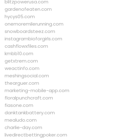
blitzpowerusa.com
gardenofeaten.com
hycys05.com
onemoremilerunning.com
snowboardsteez.com
instagrambioforgirls.com
cashflowxfiles.com
kmbb10.com
getxtrem.com
weactinfo.com
meshingsocial.com
thearguer.com
marketing-mobile-app.com
floralpunchcraft.com
fiasone.com
danktankbattery.com
mealudo.com
charlie-day.com
livedirectbettingpoker.com