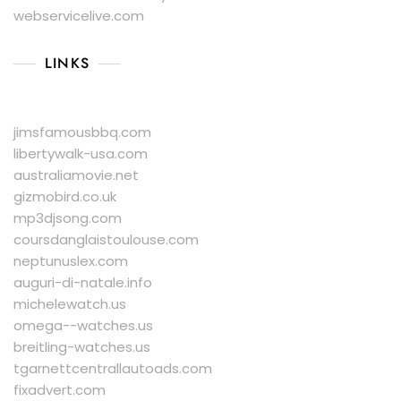
webservicelive.com
LINKS
jimsfamousbbq.com
libertywalk-usa.com
australiamovie.net
gizmobird.co.uk
mp3djsong.com
coursdanglaistoulouse.com
neptunuslex.com
auguri-di-natale.info
michelewatch.us
omega--watches.us
breitling-watches.us
tgarnettcentrallautoads.com
fixadvert.com