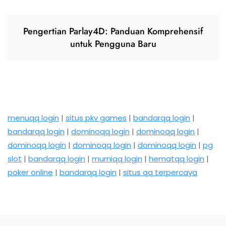
Pengertian Parlay4D: Panduan Komprehensif
untuk Pengguna Baru
menuqq login
|
situs pkv games
|
bandarqq login
|
bandarqq login
|
dominoqq login
|
dominoqq login
|
dominoqq login
|
dominoqq login
|
dominoqq login
|
pg
slot
|
bandarqq login
|
murniqq login
|
hematqq login
|
poker online
|
bandarqq login
|
situs qq terpercaya