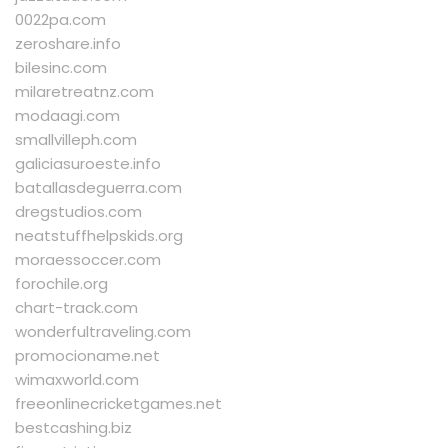
0022pa.com
zeroshare.info
bilesinc.com
milaretreatnz.com
modaagi.com
smallvilleph.com
galiciasuroeste.info
batallasdeguerra.com
dregstudios.com
neatstuffhelpskids.org
moraessoccer.com
forochile.org
chart-track.com
wonderfultraveling.com
promocioname.net
wimaxworld.com
freeonlinecricketgames.net
bestcashing.biz