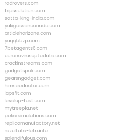
rodrovers.com
tripssolution.com
satta-king-india.com
yukigassencanada.com
articlehorizone.com
yuqqbbzp.com
7betagents6.com
coronavirusuptodate.com
crackinstreams.com
gadgetspak.com
gearsngadget.com
hireseodoctor.com
lapsfit.com
levelup-fast.com
mytreepla.net
pokersimulations.com
replicamanufactory.net
rezultate-loto.info
splendifulous.com