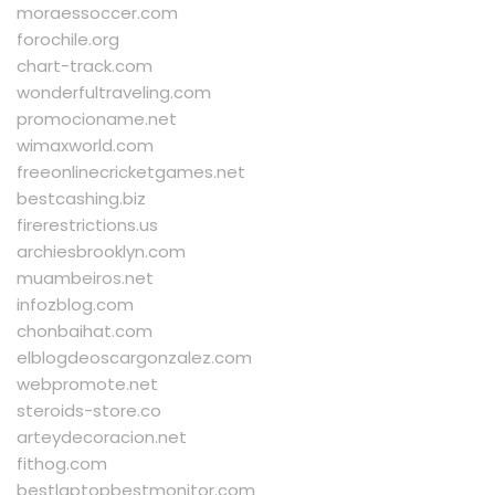
moraessoccer.com
forochile.org
chart-track.com
wonderfultraveling.com
promocioname.net
wimaxworld.com
freeonlinecricketgames.net
bestcashing.biz
firerestrictions.us
archiesbrooklyn.com
muambeiros.net
infozblog.com
chonbaihat.com
elblogdeoscargonzalez.com
webpromote.net
steroids-store.co
arteydecoracion.net
fithog.com
bestlaptopbestmonitor.com