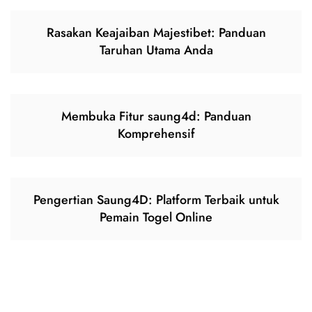
Rasakan Keajaiban Majestibet: Panduan
Taruhan Utama Anda
Membuka Fitur saung4d: Panduan
Komprehensif
Pengertian Saung4D: Platform Terbaik untuk
Pemain Togel Online