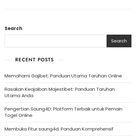
Search
Search
RECENT POSTS
Memahami Gajibet: Panduan Utama Taruhan Online
Rasakan Keajaiban Majestibet: Panduan Taruhan
Utama Anda
Pengertian Saung4D: Platform Terbaik untuk Pemain
Togel Online
Membuka Fitur saung4d: Panduan Komprehensif