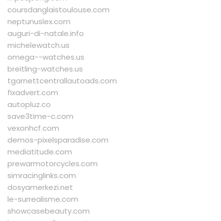
coursdanglaistoulouse.com
neptunuslex.com
auguri-di-natale.info
michelewatch.us
omega--watches.us
breitling-watches.us
tgarnettcentrallautoads.com
fixadvert.com
autopluz.co
save3time-c.com
vexonhcf.com
demos-pixelsparadise.com
mediatitude.com
prewarmotorcycles.com
simracinglinks.com
dosyamerkezi.net
le-surrealisme.com
showcasebeauty.com