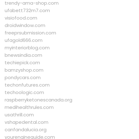
trendy-ama-shop.com
ufabett732m7.com
visiofood.com
droidwindow.com
freeprsubmission.com
ufagold666.com
myinteriorblog.com
bnewsindia.com
techiepick.com
bamzyshop.com
pondycars.com
techonfutures.com
techoologic.com
raspberryketonescanada.org
medihealthrules.com
usathrill.com
vshapedental.com
canfandalucia.org
yourengineguide.com