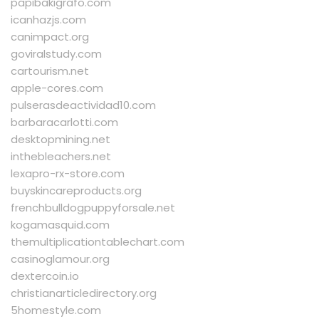
papibakigrafo.com
icanhazjs.com
canimpact.org
goviralstudy.com
cartourism.net
apple-cores.com
pulserasdeactividad10.com
barbaracarlotti.com
desktopmining.net
inthebleachers.net
lexapro-rx-store.com
buyskincareproducts.org
frenchbulldogpuppyforsale.net
kogamasquid.com
themultiplicationtablechart.com
casinoglamour.org
dextercoin.io
christianarticledirectory.org
5homestyle.com