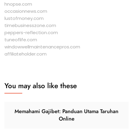
hnopse.com
occasionnews.com
lustofmoney.com
timebusinesszone.com
peppers-reflection.com
tuneoflife.com
windowwellmaintenancepros.com
affiliateholder.com
You may also like these
Memahami Gajibet: Panduan Utama Taruhan
Online