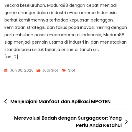
Secara keseluruhan, Madura88 dengan cepat menjadi
game changer dalam industri e-commerce Indonesia,
berkat komitmennya terhadap kepuasan pelanggan,
kemitraan strategis, dan fokus pada inovasi. Seiring dengan
pertumbuhan pasar e-commerce di Indonesia, Madura88
siap menjadi pemain utama di industri ini dan menetapkan
standar baru untuk belanja online di tanah air.
[ad_2]
Tags
Jun 30, 2026
Judi Slot
Slot
Post
Menjelajahi Manfaat dan Aplikasi MPOTEN
navigation
Merevolusi Bedah dengan Surgagacor: Yang
Perlu Anda Ketahui