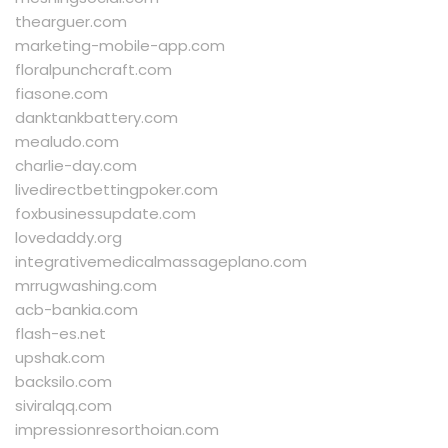
thearguer.com
marketing-mobile-app.com
floralpunchcraft.com
fiasone.com
danktankbattery.com
mealudo.com
charlie-day.com
livedirectbettingpoker.com
foxbusinessupdate.com
lovedaddy.org
integrativemedicalmassageplano.com
mrrugwashing.com
acb-bankia.com
flash-es.net
upshak.com
backsilo.com
siviralqq.com
impressionresorthoian.com