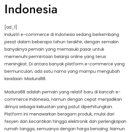
Indonesia
[ad_1]
Industri e-commerce di Indonesia sedang berkembang
pesat dalam beberapa tahun terakhir, dengan semakin
banyaknya pemain yang memasuki pasar untuk
memenuhi permintaan belanja online yang terus
meningkat. Di antara banyak platform e-commerce yang
bermunculan, ada satu nama yang mampu mengubah
keadaan: Madura88.
Madura88 adalah pemain yang relatif baru di kancah e-
commerce Indonesia, namun dengan cepat menjadikan
dirinya sebagai kekuatan yang patut diperhitungkan.
Platform ini menawarkan beragam produk, mulai dari
fesyen dan kecantikan hingga elektronik dan perlengkapan
rumah tangga, semuanya dengan harga bersaing. Namun