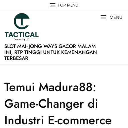
Skip
TOP MENU
to
content
MENU
SLOT MAHJONG WAYS GACOR MALAM
INI, RTP TINGGI UNTUK KEMENANGAN
TERBESAR
Temui Madura88:
Game-Changer di
Industri E-commerce