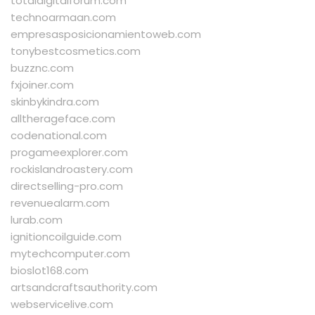
totaldigitalforum.com
technoarmaan.com
empresasposicionamientoweb.com
tonybestcosmetics.com
buzznc.com
fxjoiner.com
skinbykindra.com
alltherageface.com
codenational.com
progameexplorer.com
rockislandroastery.com
directselling-pro.com
revenuealarm.com
lurab.com
ignitioncoilguide.com
mytechcomputer.com
bioslot168.com
artsandcraftsauthority.com
webservicelive.com