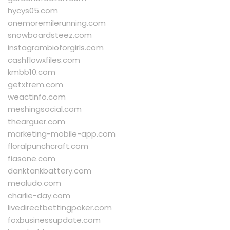
hycys05.com
onemoremilerunning.com
snowboardsteez.com
instagrambioforgirls.com
cashflowxfiles.com
kmbb10.com
getxtrem.com
weactinfo.com
meshingsocial.com
thearguer.com
marketing-mobile-app.com
floralpunchcraft.com
fiasone.com
danktankbattery.com
mealudo.com
charlie-day.com
livedirectbettingpoker.com
foxbusinessupdate.com