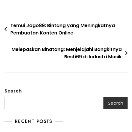
Post
Temui Jago89: Bintang yang Meningkatnya
Pembuatan Konten Online
navigation
Melepaskan Binatang: Menjelajahi Bangkitnya
Besti69 di Industri Musik
Search
Search
RECENT POSTS