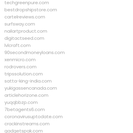
techgreenpure.com
bestdropshipstore.com
cartelreviews.com
surfsway.com
nailartproduct.com
digitactseed.com
lvlcraft.com
90secondmoneyloans.com
xenmicro.com
rodrovers.com
tripssolution.com
satta-king-india.com
yukigassencanada.com
articlehorizone.com
yuqqbbzp.com
7betagents6.com
coronavirusuptodate.com
crackinstreams.com
gadgetspak.com