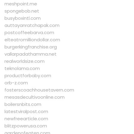
meshpoint.me
spongebob.net
busyboxintl.com
auttayanratchapak.com
postcoffeebarva.com
elteatromilliondollar.com
burgerkingfranchise.org
vallarpadathamma.net
realworldsize.com
teknolama.com
productforbaby.com
orb-z.com
fosterscoachhousetavern.com
mesasdecultivoonline.com
boilersnbits.com
latestviralpost.com
newfreearticle.com
blitzpowerusa.com
gardenofeaten.com