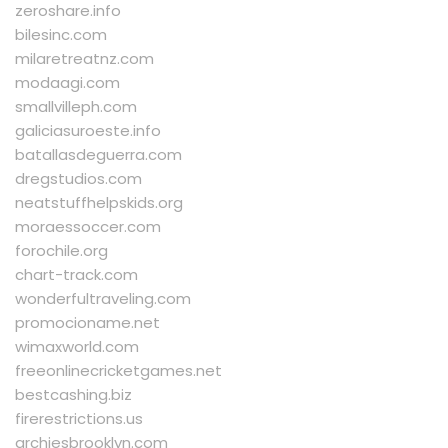
zeroshare.info
bilesinc.com
milaretreatnz.com
modaagi.com
smallvilleph.com
galiciasuroeste.info
batallasdeguerra.com
dregstudios.com
neatstuffhelpskids.org
moraessoccer.com
forochile.org
chart-track.com
wonderfultraveling.com
promocioname.net
wimaxworld.com
freeonlinecricketgames.net
bestcashing.biz
firerestrictions.us
archiesbrooklyn.com