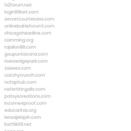
1x2forum.net
login99bet.com
secretcourtesans.com
onlinebahisforum1.com
chicagoheadline.com
camming.org
rajalion88.com
goupuntacana.com
riversedgepark.com
zaseez.com
catchycrunch.com
nofaphub.com
nefertitingalls.com
patsyscreations.com
income4proof.com
educaritas.org
lensajelajah.com
betflik09.net