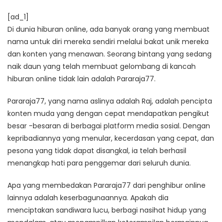
[ad_1]
Di dunia hiburan online, ada banyak orang yang membuat
nama untuk diri mereka sendiri melalui bakat unik mereka
dan konten yang menawan. Seorang bintang yang sedang
naik daun yang telah membuat gelombang di kancah
hiburan online tidak lain adalah Pararaja77.
Pararaja77, yang nama aslinya adalah Raj, adalah pencipta
konten muda yang dengan cepat mendapatkan pengikut
besar -besaran di berbagai platform media sosial. Dengan
kepribadiannya yang menular, kecerdasan yang cepat, dan
pesona yang tidak dapat disangkal, ia telah berhasil
menangkap hati para penggemar dari seluruh dunia.
Apa yang membedakan Pararaja77 dari penghibur online
lainnya adalah keserbagunaannya. Apakah dia
menciptakan sandiwara lucu, berbagi nasihat hidup yang