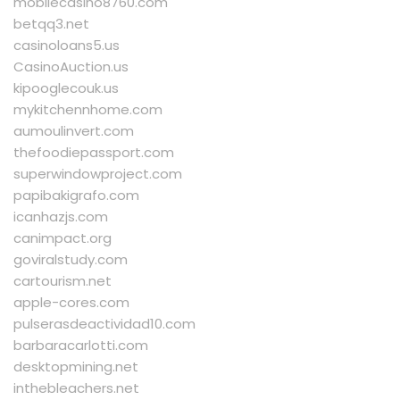
mobilecasino8760.com
betqq3.net
casinoloans5.us
CasinoAuction.us
kipooglecouk.us
mykitchennhome.com
aumoulinvert.com
thefoodiepassport.com
superwindowproject.com
papibakigrafo.com
icanhazjs.com
canimpact.org
goviralstudy.com
cartourism.net
apple-cores.com
pulserasdeactividad10.com
barbaracarlotti.com
desktopmining.net
inthebleachers.net