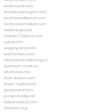
retefuturah.info
smartinvestinginfo.info
technewsalliance.com
technonetmarket.com
tedstanger.net
ufabett732um3.com
uskola.info
wagonpaints.info
waitfornext.com
clearvisionmarketing.co
quantum-code.co
whatnews.me
final-dream.com
finest-replica.net
gestioneinh.info
prosportdaily.net
salesinvest22.com
teseract.org