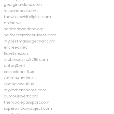
georginaryland.com
roseandbasil.com
thewhitewhitelights.com
atdhe.ws
heckrodtwetland.org
halfheardinthestillness.com
mybestmassagechair.com
ericreed.net
fluxetine.com
mobilecasino8760.com
betqq3.net
casinoloans5.us
CasinoAuction.us
kipooglecouk.us
mykitchennhome.com
aumoulinvert.com
thefoodiepassport.com
superwindowproject.com