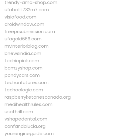
trendy-ama-shop.com
ufabett732m7.com
visiofood.com
droidwindow.com
freeprsubmission.com
ufagold666.com
myinteriorblog.com
bnewsindia.com
techiepick.com
bamzyshop.com
pondycars.com
techonfutures.com
techoologic.com
raspberryketonescanada.org
medihealthrules.com
usathrill.com
vshapedental.com
canfandalucia.org
yourengineguide.com