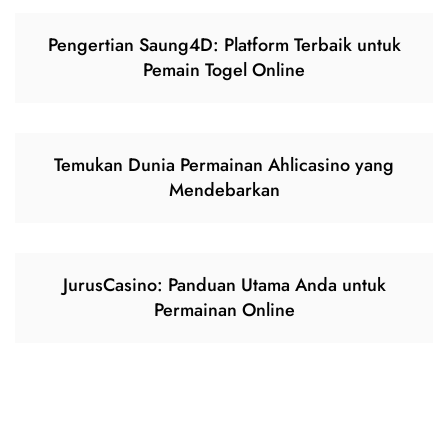
Pengertian Saung4D: Platform Terbaik untuk
Pemain Togel Online
Temukan Dunia Permainan Ahlicasino yang
Mendebarkan
JurusCasino: Panduan Utama Anda untuk
Permainan Online