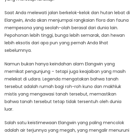
Saat Anda melewati jalan berkelok-kelok dan hutan lebat di
Elangwin, Anda akan menjumpai rangkaian flora dan fauna
mempesona yang seolah-olah berasal dari dunia lain.
Pepohonan lebih tinggi, bunga lebih semarak, dan hewan
lebih eksotis dari apa pun yang pernah Anda lihat
sebelumnya.
Namun bukan hanya keindahan alam Elangwin yang
memikat pengunjung – tetapi juga keajaiban yang masih
melekat di udara. Legenda mengatakan bahwa tanah
tersebut adalah rumah bagi roh-roh kuno dan makhluk
mistis yang mengawasi tanah tersebut, memastikan
bahwa tanah tersebut tetap tidak tersentuh oleh dunia
luar.
Salah satu keistimewaan Elangwin yang paling mencolok
adalah air terjunnya yang megah, yang mengalir menuruni