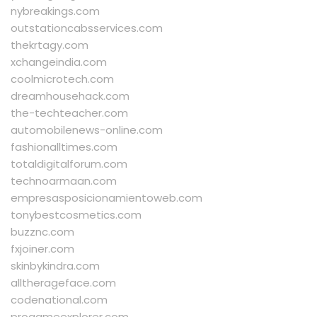
nybreakings.com
outstationcabsservices.com
thekrtagy.com
xchangeindia.com
coolmicrotech.com
dreamhousehack.com
the-techteacher.com
automobilenews-online.com
fashionalltimes.com
totaldigitalforum.com
technoarmaan.com
empresasposicionamientoweb.com
tonybestcosmetics.com
buzznc.com
fxjoiner.com
skinbykindra.com
alltherageface.com
codenational.com
progameexplorer.com