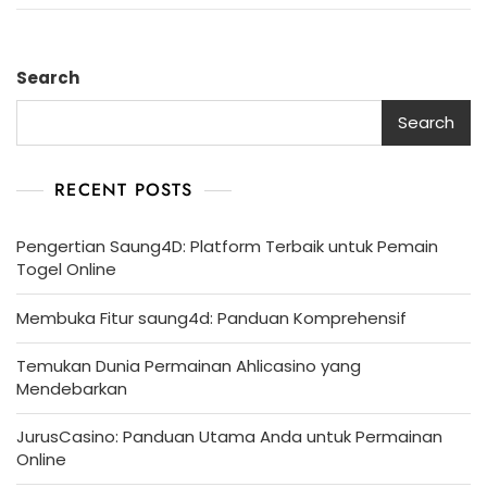
Search
Search
RECENT POSTS
Pengertian Saung4D: Platform Terbaik untuk Pemain
Togel Online
Membuka Fitur saung4d: Panduan Komprehensif
Temukan Dunia Permainan Ahlicasino yang
Mendebarkan
JurusCasino: Panduan Utama Anda untuk Permainan
Online