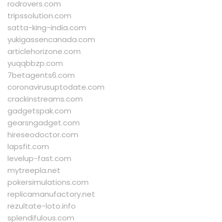
rodrovers.com
tripssolution.com
satta-king-india.com
yukigassencanada.com
articlehorizone.com
yuqqbbzp.com
7betagents6.com
coronavirusuptodate.com
crackinstreams.com
gadgetspak.com
gearsngadget.com
hireseodoctor.com
lapsfit.com
levelup-fast.com
mytreepla.net
pokersimulations.com
replicamanufactory.net
rezultate-loto.info
splendifulous.com