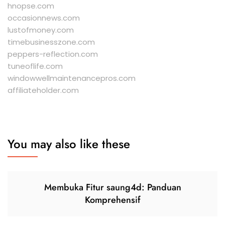
hnopse.com
occasionnews.com
lustofmoney.com
timebusinesszone.com
peppers-reflection.com
tuneoflife.com
windowwellmaintenancepros.com
affiliateholder.com
You may also like these
Membuka Fitur saung4d: Panduan
Komprehensif