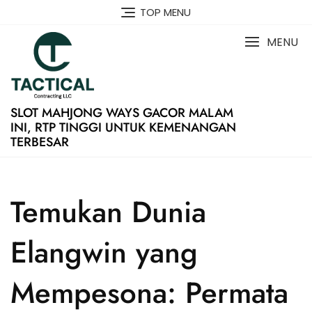
Skip
TOP MENU
to
content
MENU
SLOT MAHJONG WAYS GACOR MALAM
INI, RTP TINGGI UNTUK KEMENANGAN
TERBESAR
Temukan Dunia
Elangwin yang
Mempesona: Permata