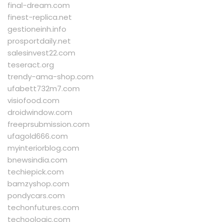
final-dream.com
finest-replica.net
gestioneinh.info
prosportdaily.net
salesinvest22.com
teseract.org
trendy-ama-shop.com
ufabett732m7.com
visiofood.com
droidwindow.com
freeprsubmission.com
ufagold666.com
myinteriorblog.com
bnewsindia.com
techiepick.com
bamzyshop.com
pondycars.com
techonfutures.com
techoologic.com