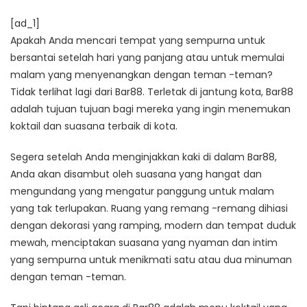
[ad_1]
Apakah Anda mencari tempat yang sempurna untuk
bersantai setelah hari yang panjang atau untuk memulai
malam yang menyenangkan dengan teman -teman?
Tidak terlihat lagi dari Bar88. Terletak di jantung kota, Bar88
adalah tujuan tujuan bagi mereka yang ingin menemukan
koktail dan suasana terbaik di kota.
Segera setelah Anda menginjakkan kaki di dalam Bar88,
Anda akan disambut oleh suasana yang hangat dan
mengundang yang mengatur panggung untuk malam
yang tak terlupakan. Ruang yang remang -remang dihiasi
dengan dekorasi yang ramping, modern dan tempat duduk
mewah, menciptakan suasana yang nyaman dan intim
yang sempurna untuk menikmati satu atau dua minuman
dengan teman -teman.