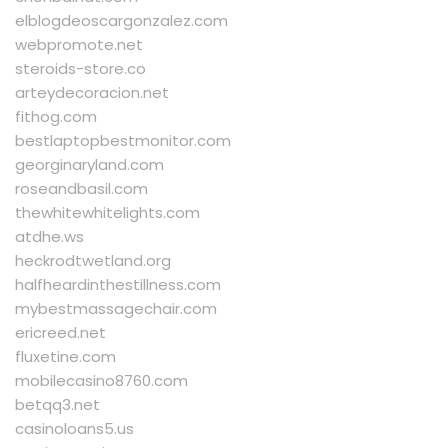
elblogdeoscargonzalez.com
webpromote.net
steroids-store.co
arteydecoracion.net
fithog.com
bestlaptopbestmonitor.com
georginaryland.com
roseandbasil.com
thewhitewhitelights.com
atdhe.ws
heckrodtwetland.org
halfheardinthestillness.com
mybestmassagechair.com
ericreed.net
fluxetine.com
mobilecasino8760.com
betqq3.net
casinoloans5.us