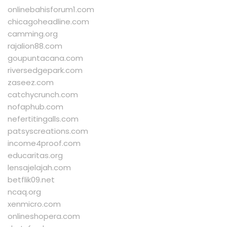
onlinebahisforum1.com
chicagoheadline.com
camming.org
rajalion88.com
goupuntacana.com
riversedgepark.com
zaseez.com
catchycrunch.com
nofaphub.com
nefertitingalls.com
patsyscreations.com
income4proof.com
educaritas.org
lensajelajah.com
betflik09.net
ncaq.org
xenmicro.com
onlineshopera.com