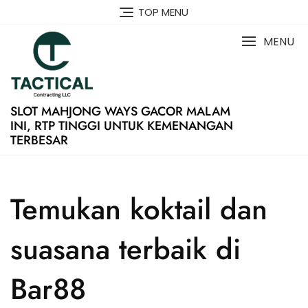
Skip
TOP MENU
to
content
MENU
SLOT MAHJONG WAYS GACOR MALAM
INI, RTP TINGGI UNTUK KEMENANGAN
TERBESAR
Temukan koktail dan
suasana terbaik di
Bar88