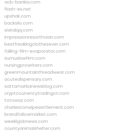
acb-bankia.com
flash-es.net
upshak.com
backsilo.com
siviralqq.com
impressionresorthoian.com
bestfreakingclothesever.com
falling-film-evaporator.com
sumuslawfirm.com
nursingprowriters.com
greenmountainthreadwear.com
acutedispensary.com
sattamatkanewsblog.com
cryptocurrencytradingcn.com
totowaz.com
charlestonwipesettlement.com
brandfollowmarket.com
weeklyjobnews.com
countyanimalshelter.com