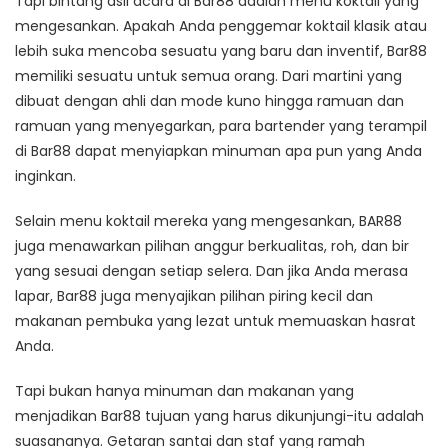
Tapi bintang asli acara di Bar88 adalah menu koktail yang
mengesankan. Apakah Anda penggemar koktail klasik atau
lebih suka mencoba sesuatu yang baru dan inventif, Bar88
memiliki sesuatu untuk semua orang. Dari martini yang
dibuat dengan ahli dan mode kuno hingga ramuan dan
ramuan yang menyegarkan, para bartender yang terampil
di Bar88 dapat menyiapkan minuman apa pun yang Anda
inginkan.
Selain menu koktail mereka yang mengesankan, BAR88
juga menawarkan pilihan anggur berkualitas, roh, dan bir
yang sesuai dengan setiap selera. Dan jika Anda merasa
lapar, Bar88 juga menyajikan pilihan piring kecil dan
makanan pembuka yang lezat untuk memuaskan hasrat
Anda.
Tapi bukan hanya minuman dan makanan yang
menjadikan Bar88 tujuan yang harus dikunjungi-itu adalah
suasananya. Getaran santai dan staf yang ramah