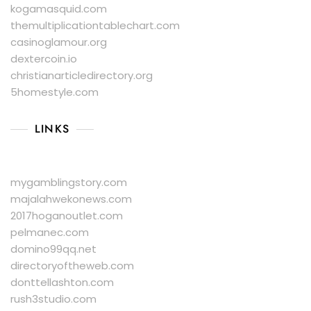
kogamasquid.com
themultiplicationtablechart.com
casinoglamour.org
dextercoin.io
christianarticledirectory.org
5homestyle.com
LINKS
mygamblingstory.com
majalahwekonews.com
2017hoganoutlet.com
pelmanec.com
domino99qq.net
directoryoftheweb.com
donttellashton.com
rush3studio.com