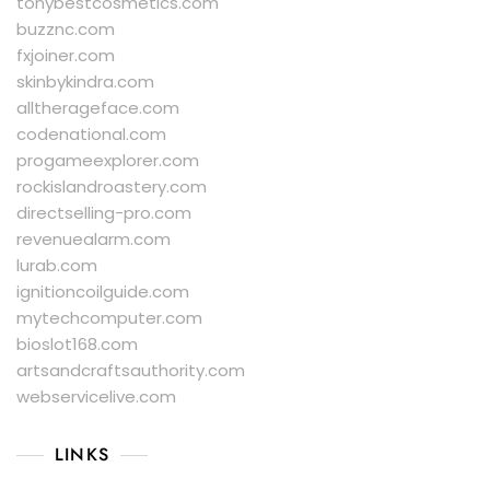
tonybestcosmetics.com
buzznc.com
fxjoiner.com
skinbykindra.com
alltherageface.com
codenational.com
progameexplorer.com
rockislandroastery.com
directselling-pro.com
revenuealarm.com
lurab.com
ignitioncoilguide.com
mytechcomputer.com
bioslot168.com
artsandcraftsauthority.com
webservicelive.com
LINKS