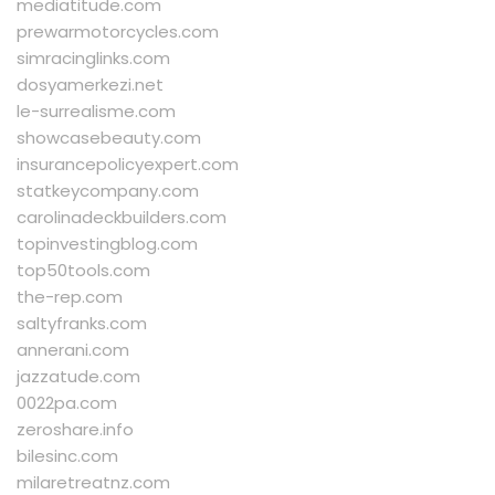
mediatitude.com
prewarmotorcycles.com
simracinglinks.com
dosyamerkezi.net
le-surrealisme.com
showcasebeauty.com
insurancepolicyexpert.com
statkeycompany.com
carolinadeckbuilders.com
topinvestingblog.com
top50tools.com
the-rep.com
saltyfranks.com
annerani.com
jazzatude.com
0022pa.com
zeroshare.info
bilesinc.com
milaretreatnz.com