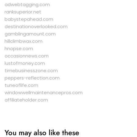
adwebtagging.com
ranksuperior.net
babystepahead.com
destinationoverlooked.com
gamblingamount.com
hillclimbwax.com
hnopse.com
occasionnews.com
lustofmoney.com
timebusinesszone.com
peppers-reflection.com
tuneoflife.com
windowwellmaintenancepros.com
affiliateholder.com
You may also like these