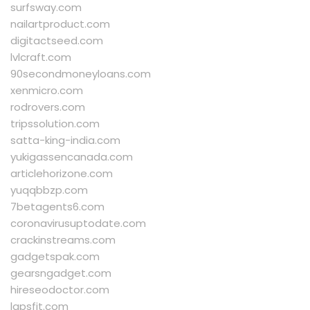
surfsway.com
nailartproduct.com
digitactseed.com
lvlcraft.com
90secondmoneyloans.com
xenmicro.com
rodrovers.com
tripssolution.com
satta-king-india.com
yukigassencanada.com
articlehorizone.com
yuqqbbzp.com
7betagents6.com
coronavirusuptodate.com
crackinstreams.com
gadgetspak.com
gearsngadget.com
hireseodoctor.com
lapsfit.com