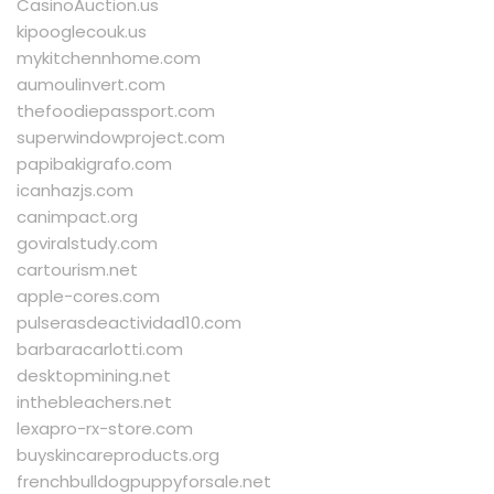
CasinoAuction.us
kipooglecouk.us
mykitchennhome.com
aumoulinvert.com
thefoodiepassport.com
superwindowproject.com
papibakigrafo.com
icanhazjs.com
canimpact.org
goviralstudy.com
cartourism.net
apple-cores.com
pulserasdeactividad10.com
barbaracarlotti.com
desktopmining.net
inthebleachers.net
lexapro-rx-store.com
buyskincareproducts.org
frenchbulldogpuppyforsale.net