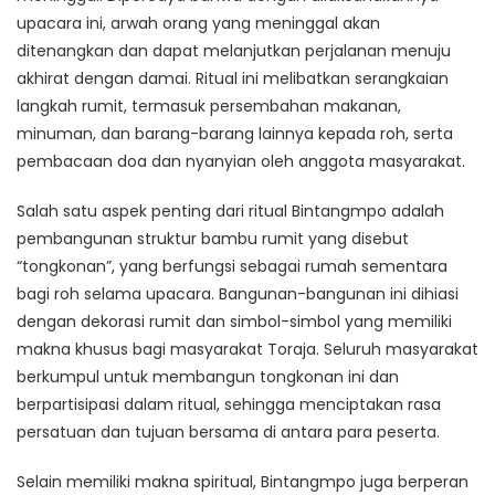
upacara ini, arwah orang yang meninggal akan
ditenangkan dan dapat melanjutkan perjalanan menuju
akhirat dengan damai. Ritual ini melibatkan serangkaian
langkah rumit, termasuk persembahan makanan,
minuman, dan barang-barang lainnya kepada roh, serta
pembacaan doa dan nyanyian oleh anggota masyarakat.
Salah satu aspek penting dari ritual Bintangmpo adalah
pembangunan struktur bambu rumit yang disebut
“tongkonan”, yang berfungsi sebagai rumah sementara
bagi roh selama upacara. Bangunan-bangunan ini dihiasi
dengan dekorasi rumit dan simbol-simbol yang memiliki
makna khusus bagi masyarakat Toraja. Seluruh masyarakat
berkumpul untuk membangun tongkonan ini dan
berpartisipasi dalam ritual, sehingga menciptakan rasa
persatuan dan tujuan bersama di antara para peserta.
Selain memiliki makna spiritual, Bintangmpo juga berperan