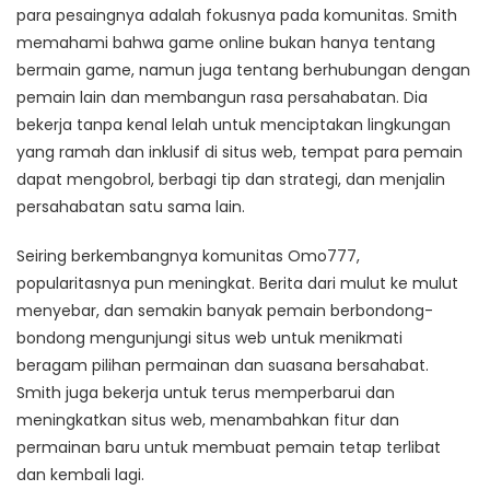
para pesaingnya adalah fokusnya pada komunitas. Smith
memahami bahwa game online bukan hanya tentang
bermain game, namun juga tentang berhubungan dengan
pemain lain dan membangun rasa persahabatan. Dia
bekerja tanpa kenal lelah untuk menciptakan lingkungan
yang ramah dan inklusif di situs web, tempat para pemain
dapat mengobrol, berbagi tip dan strategi, dan menjalin
persahabatan satu sama lain.
Seiring berkembangnya komunitas Omo777,
popularitasnya pun meningkat. Berita dari mulut ke mulut
menyebar, dan semakin banyak pemain berbondong-
bondong mengunjungi situs web untuk menikmati
beragam pilihan permainan dan suasana bersahabat.
Smith juga bekerja untuk terus memperbarui dan
meningkatkan situs web, menambahkan fitur dan
permainan baru untuk membuat pemain tetap terlibat
dan kembali lagi.