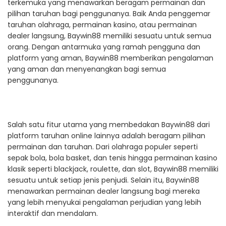
terkemuka yang menawarkan beragam permainan dan
pilihan taruhan bagi penggunanya. Baik Anda penggemar
taruhan olahraga, permainan kasino, atau permainan
dealer langsung, Baywin88 memiliki sesuatu untuk semua
orang. Dengan antarmuka yang ramah pengguna dan
platform yang aman, Baywin88 memberikan pengalaman
yang aman dan menyenangkan bagi semua
penggunanya.
Salah satu fitur utama yang membedakan Baywin88 dari
platform taruhan online lainnya adalah beragam pilihan
permainan dan taruhan. Dari olahraga populer seperti
sepak bola, bola basket, dan tenis hingga permainan kasino
klasik seperti blackjack, roulette, dan slot, Baywin88 memiliki
sesuatu untuk setiap jenis penjudi. Selain itu, Baywin88
menawarkan permainan dealer langsung bagi mereka
yang lebih menyukai pengalaman perjudian yang lebih
interaktif dan mendalam.