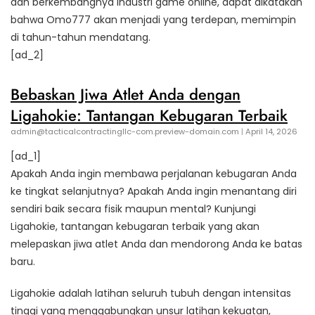
dan berkembangnya industri game online, dapat dikatakan
bahwa Omo777 akan menjadi yang terdepan, memimpin
di tahun-tahun mendatang.
[ad_2]
Bebaskan Jiwa Atlet Anda dengan
Ligahokie: Tantangan Kebugaran Terbaik
admin@tacticalcontractingllc-com.preview-domain.com
|
April 14, 2026
[ad_1]
Apakah Anda ingin membawa perjalanan kebugaran Anda
ke tingkat selanjutnya? Apakah Anda ingin menantang diri
sendiri baik secara fisik maupun mental? Kunjungi
Ligahokie, tantangan kebugaran terbaik yang akan
melepaskan jiwa atlet Anda dan mendorong Anda ke batas
baru.
Ligahokie adalah latihan seluruh tubuh dengan intensitas
tinggi yang menggabungkan unsur latihan kekuatan,