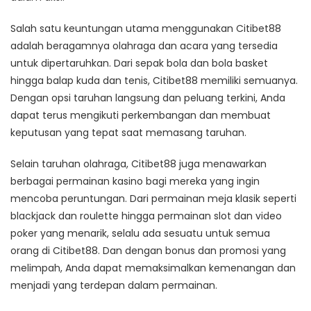
Salah satu keuntungan utama menggunakan Citibet88
adalah beragamnya olahraga dan acara yang tersedia
untuk dipertaruhkan. Dari sepak bola dan bola basket
hingga balap kuda dan tenis, Citibet88 memiliki semuanya.
Dengan opsi taruhan langsung dan peluang terkini, Anda
dapat terus mengikuti perkembangan dan membuat
keputusan yang tepat saat memasang taruhan.
Selain taruhan olahraga, Citibet88 juga menawarkan
berbagai permainan kasino bagi mereka yang ingin
mencoba peruntungan. Dari permainan meja klasik seperti
blackjack dan roulette hingga permainan slot dan video
poker yang menarik, selalu ada sesuatu untuk semua
orang di Citibet88. Dan dengan bonus dan promosi yang
melimpah, Anda dapat memaksimalkan kemenangan dan
menjadi yang terdepan dalam permainan.