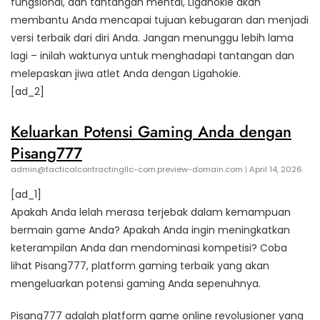
fungsional, dan tantangan mental, Ligahokie akan
membantu Anda mencapai tujuan kebugaran dan menjadi
versi terbaik dari diri Anda. Jangan menunggu lebih lama
lagi – inilah waktunya untuk menghadapi tantangan dan
melepaskan jiwa atlet Anda dengan Ligahokie.
[ad_2]
Keluarkan Potensi Gaming Anda dengan
Pisang777
admin@tacticalcontractingllc-com.preview-domain.com
|
April 14, 2026
[ad_1]
Apakah Anda lelah merasa terjebak dalam kemampuan
bermain game Anda? Apakah Anda ingin meningkatkan
keterampilan Anda dan mendominasi kompetisi? Coba
lihat Pisang777, platform gaming terbaik yang akan
mengeluarkan potensi gaming Anda sepenuhnya.
Pisang777 adalah platform game online revolusioner yang