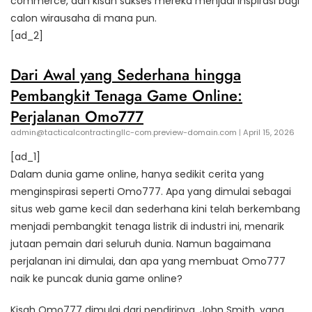
commerce, dan kisah sukses mereka menjadi inspirasi bagi
calon wirausaha di mana pun.
[ad_2]
Dari Awal yang Sederhana hingga
Pembangkit Tenaga Game Online:
Perjalanan Omo777
admin@tacticalcontractingllc-com.preview-domain.com
|
April 15, 2026
[ad_1]
Dalam dunia game online, hanya sedikit cerita yang
menginspirasi seperti Omo777. Apa yang dimulai sebagai
situs web game kecil dan sederhana kini telah berkembang
menjadi pembangkit tenaga listrik di industri ini, menarik
jutaan pemain dari seluruh dunia. Namun bagaimana
perjalanan ini dimulai, dan apa yang membuat Omo777
naik ke puncak dunia game online?
Kisah Omo777 dimulai dari pendirinya, John Smith, yang