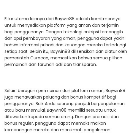
Fitur utama lainnya dari Baywin88 adalah komitmennya
untuk menyediakan platform yang aman dan terjamin
bagi penggunanya. Dengan teknologi enkripsi tercanggih
dan opsi pembayaran yang aman, pengguna dapat yakin
bahwa informasi pribadi dan keuangan mereka terlindungi
setiap saat. Selain itu, Baywin88 dilisensikan dan diatur oleh
pemerintah Curacao, memastikan bahwa semua pilihan
permainan dan taruhan adil dan transparan.
Selain beragam permainan dan platform aman, Baywin88
juga menawarkan peluang dan bonus kompetitif bagi
penggunanya. Baik Anda seorang penjudi berpengalaman
atau baru memulai, Baywin88 memiliki sesuatu untuk
ditawarkan kepada semua orang. Dengan promosi dan
bonus reguler, pengguna dapat memaksimalkan
kemenangan mereka dan menikmati pengalaman