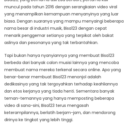
muncul pada tahun 2016 dengan serangkaian video viral
yang menampilkan kemampuan menyanyinya yang luar
biasa. Dengan suaranya yang mampu menyaingi beberapa
nama besar di industri musik, Bisa123 dengan cepat
menarik penggemar setianya yang terpikat oleh bakat
aslinya dan pesonanya yang tak terbantahkan.
Tapi bukan hanya nyanyiannya yang membuat Bisa123
berbeda dari banyak calon musisi lainnya yang mencoba
membuat nama mereka terkenal secara online. Apa yang
benar-benar membuat Bisa123 menonjol adalah
dedikasinya yang tak tergoyahkan terhadap keahliannya
dan etos kerjanya yang tiada henti. Sementara banyak
teman-temannya yang hanya memposting beberapa
video di sana-sini, Bisa123 terus mengasah
keterampilannya, berlatih berjam-jam, dan mendorong
dirinya ke tingkat yang lebih tinggi.